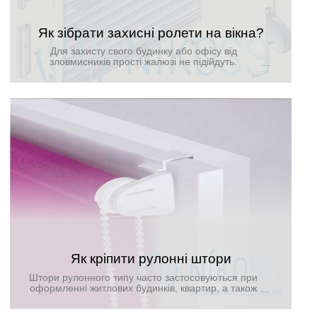
Як зібрати захисні ролети на вікна?
Для захисту свого будинку або офісу від
зловмисників прості жалюзі не підійдуть.
Ідеальним рішенням буде встановити спеціальні
ролети, які завойовують величезну популярність.
Вони відрізняються міцністю, прийнятною ціною,
довговічністю, надійністю, легкістю в експлуатації і
привабливістю.
Як кріпити рулонні штори
Штори рулонного типу часто застосовуються при
оформленні житлових будинків, квартир, а також
офісних приміщень. Вони виглядають стильно і
акуратно, не займають додаткове місце і надійно