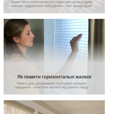
Через свою пластинчастої структури жалюзі дуже
швидко піддаються забруднень, при цьому дуже
складно очищаються від них. Якщо вони
знаходяться в вітальні, спальні або дитячій
кімнаті, прибирання не складає великих
труднощів. Але якщо це жалюзі, які закривають
кухонне вікно, вони неминуче забруднюються
жиром і гаром.
Як помити горизонтальні жалюзі
Навіть для досвідченої господині складне
завдання - очистити жалюзі від різного виду
забруднень. Такий виріб, на відміну від звичайної
штори, не можна випрати в пралці. Також, перш,
ніж помити жалюзі горизонтального типу,
необхідно враховувати матеріал, з якого вони
виготовлені. Це дозволить уникнути пошкодження,
зберігши первісний стан.