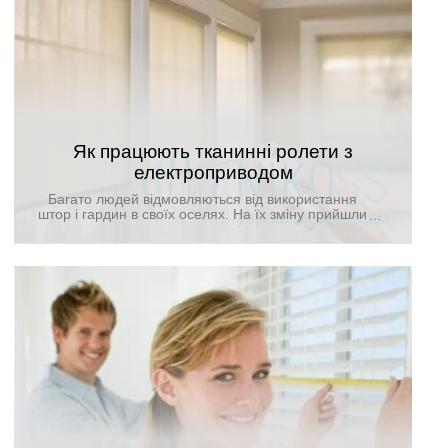
Як працюють тканинні ролети з
електроприводом
Багато людей відмовляються від використання
штор і гардин в своїх оселях. На їх зміну прийшли
сучасні тканинні ролети з електроприводом. Це
естетичні, функціональні вироби, здатні стати
«родзинкою» в будь-якому дизайні інтер'єру.