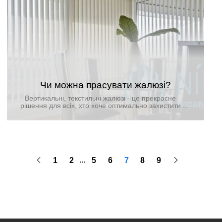
Чи можна прасувати жалюзі?
Вертикальні, текстильні жалюзі - це прекрасне
рішення для всіх, хто хоче оптимально захистити
свою квартиру від надлишку сонячного світла,
додати яскравий акцент в свій інтер'єр.
...
1
2
5
6
7
8
9