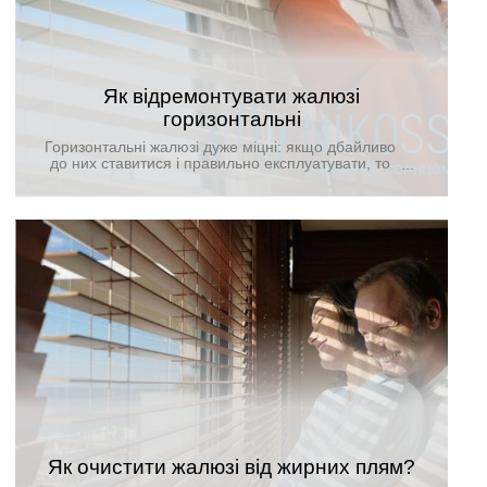
Як відремонтувати жалюзі
горизонтальні
Горизонтальні жалюзі дуже міцні: якщо дбайливо
до них ставитися і правильно експлуатувати, то
вони прослужать не один рік без усіляких
поломок. Погана заводська збірка або
неправильна експлуатація стають причиною
поломки певних деталей. Спробуємо розібратися,
як відремонтувати жалюзі горизонтальні самому.
Як очистити жалюзі від жирних плям?