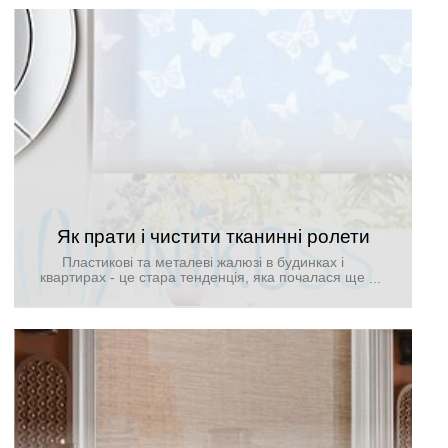
жалюзі - це зовсім просто.
Як прати і чистити тканинні ролети
Пластикові та металеві жалюзі в будинках і
квартирах - це стара тенденція, яка почалася ще
в 1760-х роках. Вони мають трохи іншими
пріоритетами, в порівнянні з тканинними жалюзі.
Однак пластикові та металеві жалюзі не завжди
підходять для інтер'єру, у них немає додання
почуття зручності і улаштованості, як у жалюзі з
тканини. В такому випадку ідеально підійдуть
тканинні ролети.