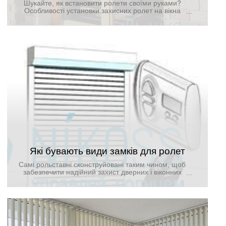
Шукайте, як встановити ролети своїми руками?
Особливості установки захисних ролет на вікна
своїми руками. Керівництво, інструкції, фото.
Самостійний монтаж ролет. Що для цього
необхідно?
Які бувають види замків для ролет
Самі рольставні сконструйовані таким чином, щоб
забезпечити надійний захист дверних і віконних
прорізів від навмисного злому. Незалежно від
того, з якого матеріалу виготовляють ролети, від
ціни і якості виробника, обраного рівня надійності,
додаткового обладнання гратами і т. Д.,
Конструкція не буде повноцінно функціонувати,
якщо не оснастити її надійним замком.