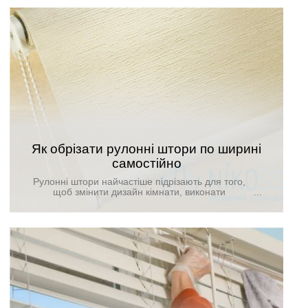
захищають кімнату від небажаного сонячного
світла. Існують певні варіанти кріплення рулонних
фіранок, які використовуються для вікон різних
форм, типів і розмірів.
Як обрізати рулонні штори по ширині
самостійно
Рулонні штори найчастіше підрізають для того,
щоб змінити дизайн кімнати, виконати
декорування, підігнати їх відповідно до розмірів
прорізів вікон. Це необхідно при зміні місця
проживання. Якщо спочатку ваше вікно мало одні
розміри, а після ви в'їхали в іншу квартиру і при
цьому не хочете купувати нові віконні конструкції,
необхідно знати, як обрізати рулонні штори по
ширині самостійно.