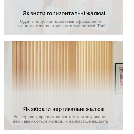
Як зняти горизонтальні жалюзі
Один з популярних методів оформлення
віконного отвору - горизонтальні жалюзі. Такі
вироби користуються попитом, особливо у
власників пластикових вікон, і це зовсім не
випадково, так як жалюзі є зручними і
практичними в експлуатації. Їх не потрібно
регулярно поправляти, та й прати їх не потрібно
так часто, як звичайні гардини і штори. Але, все-
таки, періодично мити жалюзі необхідно, але для
цього потрібно знати, як зняти горизонтальні
жалюзі правильно. Це не дуже складно, але якщо
ви освоїте технологію самостійно, зможете
заощадити кошти на оплату послуг клінінгової
компанії.
Як зібрати вертикальні жалюзі
Безперечно, кращим варіантом для закривання
вікон вважаються жалюзі. Їх найчастіше вішають
вдома, на роботі, в школах, університетах та
лікарнях. Слід зазначити, що збірка вертикальних