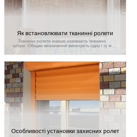
Як встановлювати тканинні ролети
Тканинні ролети інакше називають тканинні
штори. Обидва визначення виконують одну і ту ж
функцію - захист приміщення від проникнення
світла, плюс до всього служать в якості декору.
Популярність ролети здобули за рахунок своєї
простий функціональності, і вони практично не
вимагають особливого догляду. Є два варіанти, як
встановити тканинні ролети - власноруч або
звернутися в спеціалізовану компанію.
Особливості установки захисних ролет