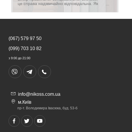
це справа надзвичайно відповідальна. Як
правило, враховувати потрібно кілька
параметрів: стилістичну і колірну концепцію
інтер'єру і гармонію з нею сонцезахисної
системи.
(067) 579 97 50
(099) 703 10 82
з 9:00 до 21:00
info@nikoss.com.ua
м.Київ
пр-т. Володимира Івасюка, буд. 53-б