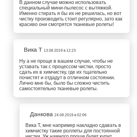
В данном случае можно использовать
специальный мини-пылесос с вытяжкой.
Именно стирать я бы их не решилась, но вот
чистку производить стоит регулярно, зато как
красиво они смотрятся тканевые ролеты!
Вика Т
13.08.2019 в 12:23
Ну а не проще в вашем случае, чтобы не
уставать так с процессом чистки, просто
сдать их в химчистку, где их тщательно
почистят и отдадут в отличном состоянии.
Лично мне бы, было бы сложно чистить
самостоятельно тканевые ролеты.
Данкова
24.08.2019 в 02:06
Вика Т, мне например накладно сдавать в
химчистку такие роллеты для постоянной
чистки. Уж намного проще будет купит