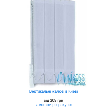
Вертикальнi жалюзi в Киеві
вiд
309 грн
замовити
розрахунок