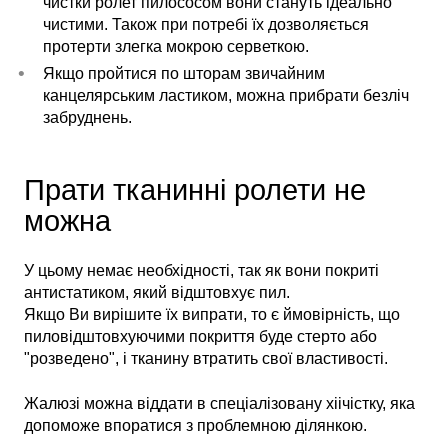
чистки ролет пилососом вони стануть ідеально
чистими. Також при потребі їх дозволяється
протерти злегка мокрою серветкою.
Якщо пройтися по шторам звичайним
канцелярським ластиком, можна прибрати безліч
забруднень.
Прати тканинні ролети не
можна
У цьому немає необхідності, так як вони покриті
антистатиком, який відштовхує пил.
Якщо Ви вирішите їх випрати, то є ймовірність, що
пиловідштовхуючими покриття буде стерто або
"розведено", і тканину втратить свої властивості.
Жалюзі можна віддати в спеціалізовану хіічістку, яка
допоможе впоратися з проблемною ділянкою.