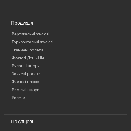
Продукція
Вертикальнi жалюзi
Горизонтальні жалюзі
Тканинні ролети
Жалюзі День-Ніч
Рулонні штори
Захисні ролети
Жалюзі пліссе
Римські штори
Ролети
Покупцеві