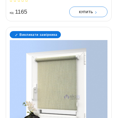
1165
КУПИТЬ
вiд
Викликати замірника