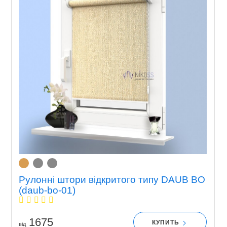
Рулонні штори відкритого типу DAUB BO
(daub-bo-01)
1675
КУПИТЬ
вiд