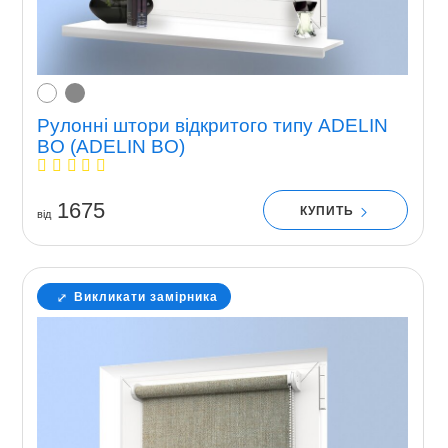
Рулонні штори відкритого типу ADELIN
BO (ADELIN BO)
1675
КУПИТЬ
вiд
Викликати замірника