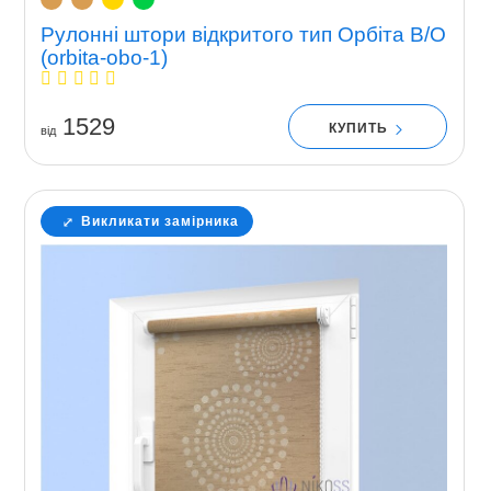
Рулонні штори відкритого тип Орбіта В/О
(orbita-obo-1)
1529
КУПИТЬ
вiд
Викликати замірника