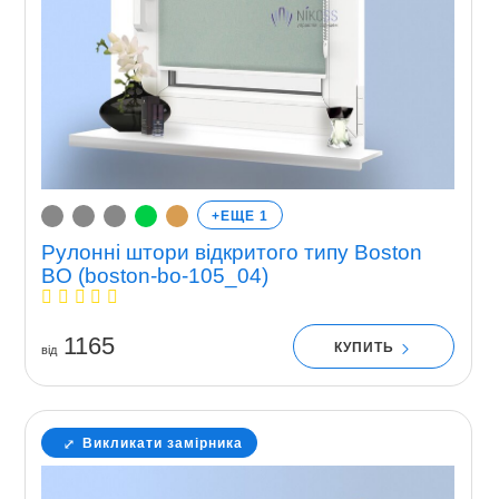
+ЕЩЕ 1
Рулонні штори відкритого типу Boston
BO (boston-bo-105_04)
1165
КУПИТЬ
вiд
Викликати замірника