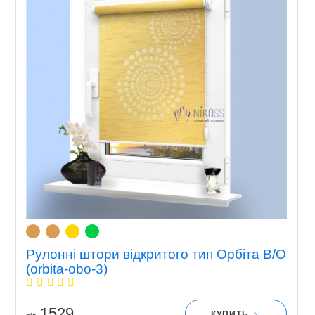
Рулонні штори відкритого тип Орбіта В/О
(orbita-obo-3)
1529
КУПИТЬ