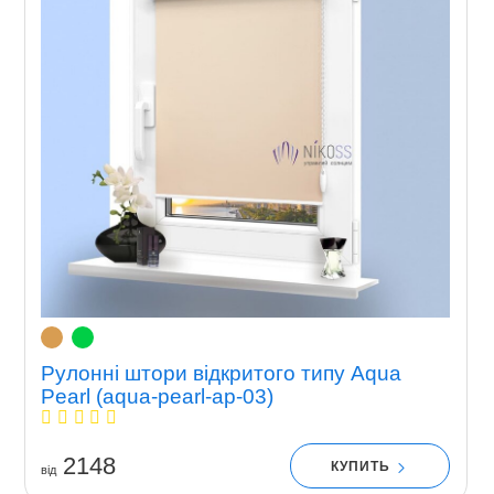
Рулонні штори відкритого типу Aqua
Pearl (aqua-pearl-ap-03)
2148
КУПИТЬ
вiд