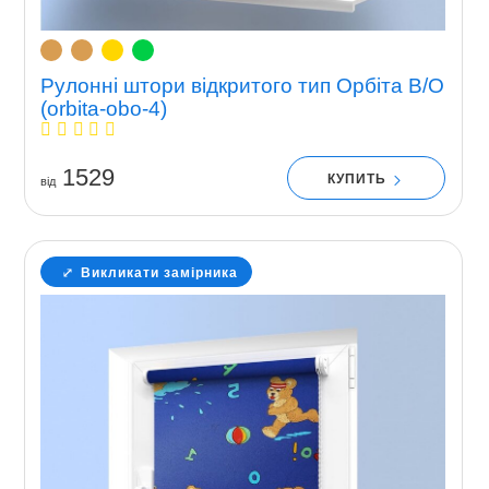
Рулонні штори відкритого тип Орбіта В/О
(orbita-obo-4)
1529
КУПИТЬ
вiд
Викликати замірника