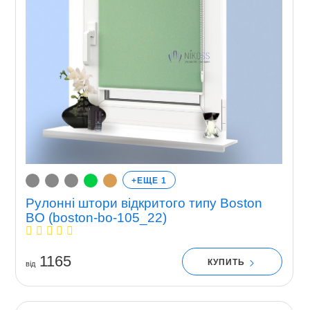
+ЕЩЕ 1
Рулонні штори відкритого типу Boston
BO (boston-bo-105_22)
1165
КУПИТЬ
вiд