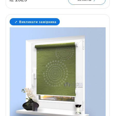
вiд
Викликати замірника