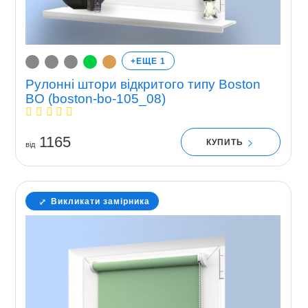
+ЕЩЕ 1
Рулонні штори відкритого типу Boston
BO (boston-bo-105_08)
1165
КУПИТЬ
вiд
Викликати замірника