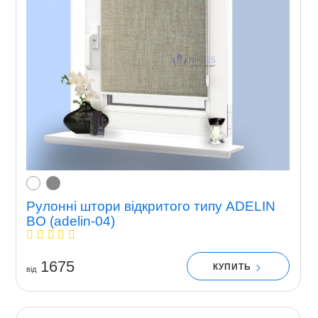
Рулонні штори відкритого типу ADELIN
BO (adelin-04)
1675
КУПИТЬ
вiд