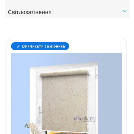
Світлозатінення
Викликати замірника