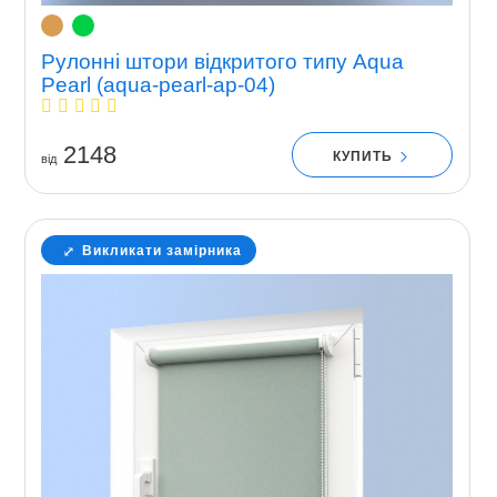
Рулонні штори відкритого типу Aqua
Pearl (aqua-pearl-ap-04)
2148
КУПИТЬ
вiд
Викликати замірника