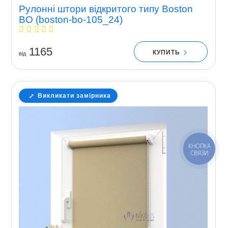
Рулонні штори відкритого типу Boston
BO (boston-bo-105_24)
1165
КУПИТЬ
вiд
Викликати замірника
КНОПКА
СВЯЗИ