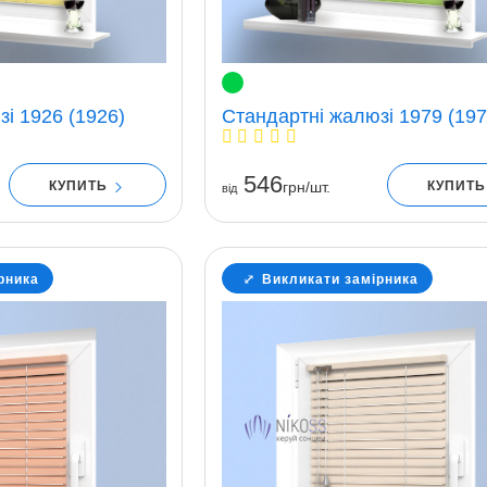
і 1926 (1926)
Стандартні жалюзі 1979 (197
546
КУПИТЬ
КУПИТ
грн/шт.
вiд
рника
Викликати замірника