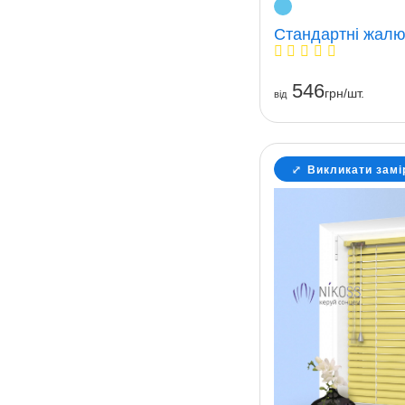
Стандартні жалюз
546
грн/шт.
вiд
Викликати замі