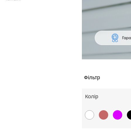
Фільтр
Колiр