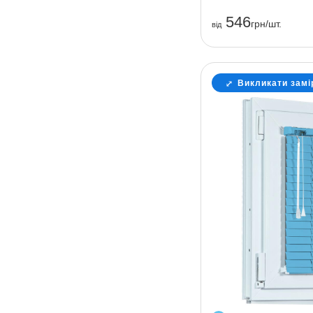
546
грн/шт.
вiд
Викликати замі