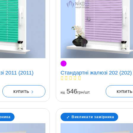
і 2011 (2011)
Стандартні жалюзі 202 (202)
546
КУПИТЬ
КУПИТ
грн/шт.
вiд
рника
Викликати замірника