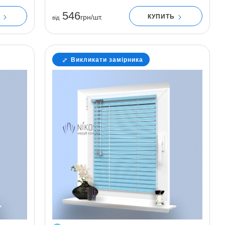
546
Ь
КУПИТЬ
грн/шт.
вiд
Викликати замірника