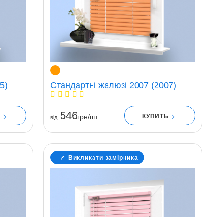
5)
Стандартні жалюзі 2007 (2007)
546
Ь
КУПИТЬ
грн/шт.
вiд
Викликати замірника