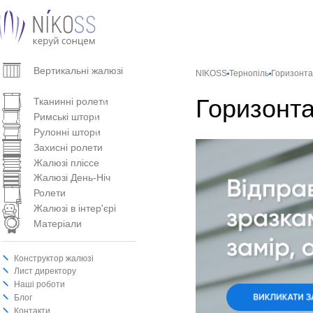
Вертикальнi жалюзi
NIKOSS
Тернопіль
Горизонта
Горизонтальні жалюзі
Горизонта
Тканинні ролети
Римські штори
Рулонні штори
Захисні ролети
Жалюзі пліссе
Жалюзі День-Ніч
Ролети
Жалюзі в інтер'єрі
Матеріали
Конструктор жалюзі
Лист директору
Наші роботи
Блог
Контакти