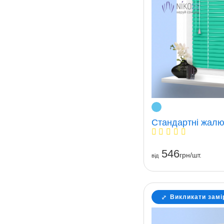
Стандартні жалюз
546
грн/шт.
вiд
Викликати замі