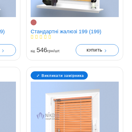
9)
Стандартні жалюзі 199 (199)
546
Ь
КУПИТЬ
грн/шт.
вiд
Викликати замірника