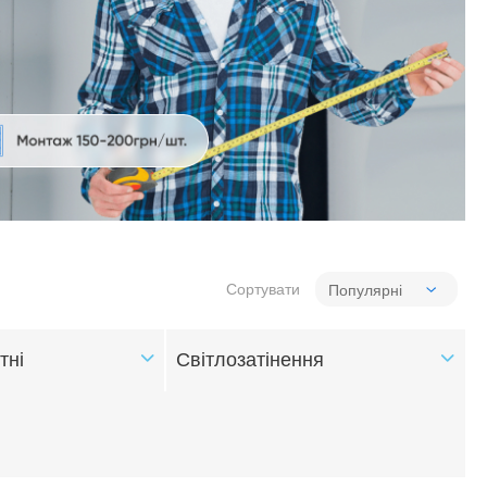
Сортувати
тні
Світлозатінення