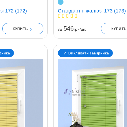
і 172 (172)
Стандартні жалюзі 173 (173)
546
КУПИТЬ
КУПИТ
грн/шт.
вiд
рника
Викликати замірника