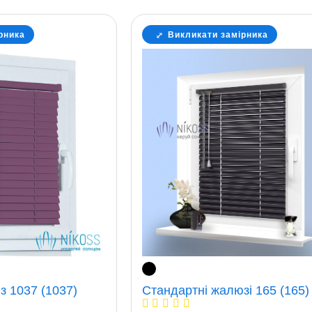
рника
Викликати замірника
з 1037 (1037)
Стандартні жалюзі 165 (165)