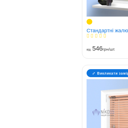
Стандартні жалюз
546
грн/шт.
вiд
Викликати замі