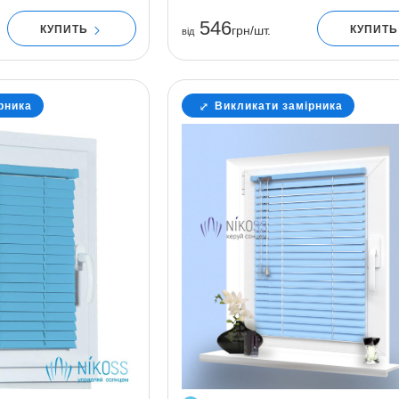
546
КУПИТЬ
КУПИТ
грн/шт.
вiд
рника
Викликати замірника