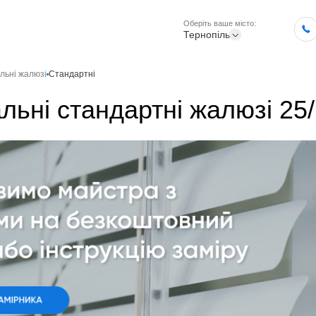
Оберіть ваше місто:
Тернопіль
льні жалюзі
Стандартні
льні стандартні жалюзі 25