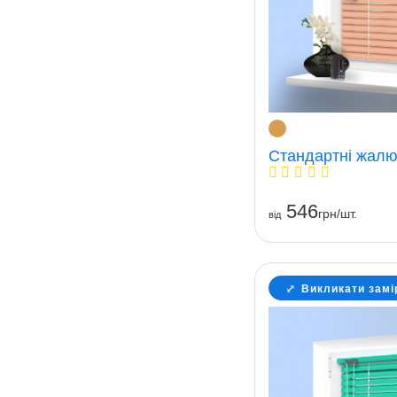
Стандартні жалюз
546
грн/шт.
вiд
Викликати замі