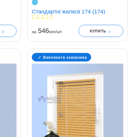
Стандартні жалюзі 174 (174)
546
Ь
КУПИТЬ
грн/шт.
вiд
Викликати замірника