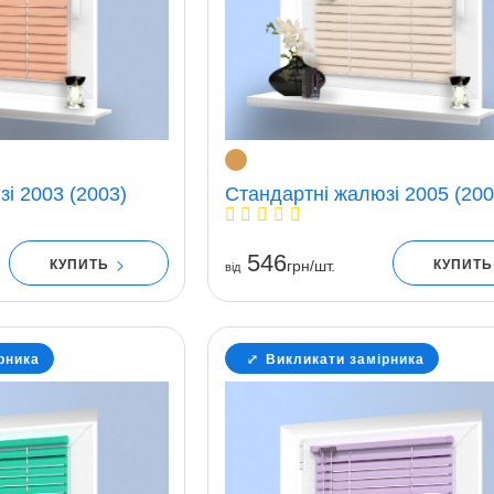
і 2003 (2003)
Стандартні жалюзі 2005 (200
546
КУПИТЬ
КУПИТ
грн/шт.
вiд
рника
Викликати замірника