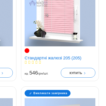
Стандартні жалюзі 205 (205)
546
Ь
КУПИТЬ
грн/шт.
вiд
Викликати замірника