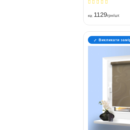
1129
грн/шт.
вiд
Викликати замі