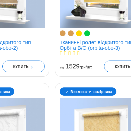
ідкритого тип
Тканинні ролет відкритого ти
a-obo-2)
Орбіта В/О (orbita-obo-3)
1529
КУПИТЬ
КУПИТ
грн/шт.
вiд
рника
Викликати замірника