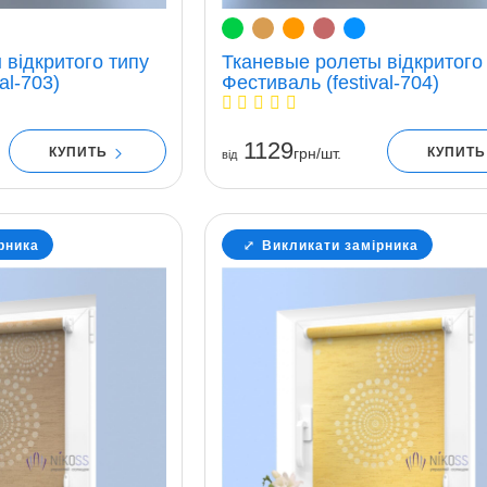
 відкритого типу
Тканевые ролеты відкритого
al-703)
Фестиваль (festival-704)
1129
КУПИТЬ
КУПИТ
грн/шт.
вiд
рника
Викликати замірника