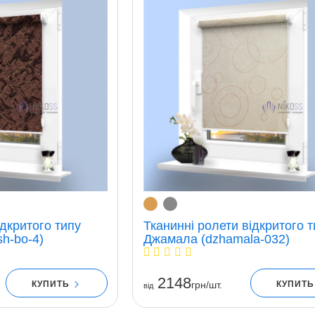
ідкритого типу
Тканинні ролети відкритого т
sh-bo-4)
Джамала (dzhamala-032)
2148
КУПИТЬ
КУПИТ
грн/шт.
вiд