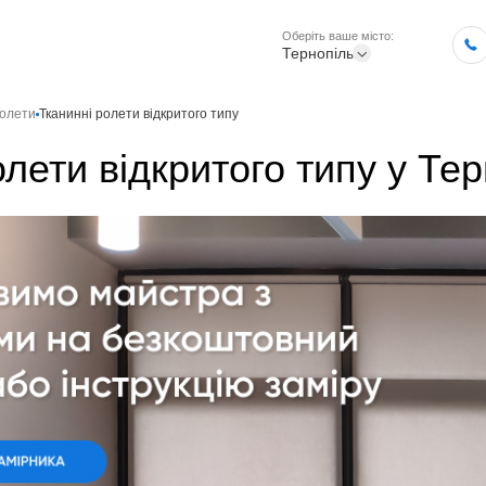
Оберіть ваше місто:
Тернопіль
ролети
Тканинні ролети відкритого типу
олети відкритого типу у Те