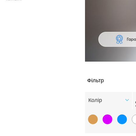
Фільтр
Колiр