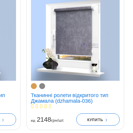
ип
Тканинні ролети відкритого тип
Джамала (dzhamala-036)
2148
Ь
КУПИТЬ
грн/шт.
вiд