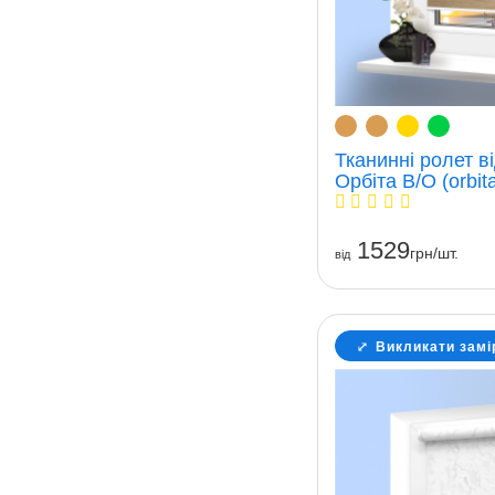
Тканинні ролет в
Орбіта В/О (orbit
1529
грн/шт.
вiд
Викликати замі