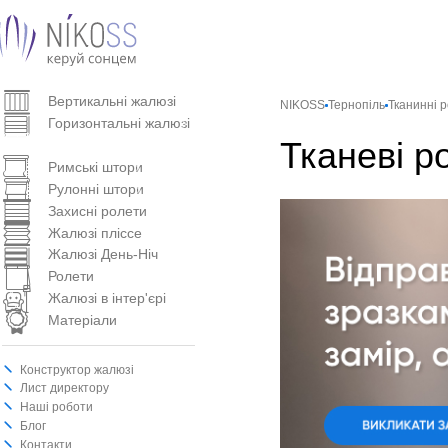
Вертикальнi жалюзi
NIKOSS
Тернопіль
Тканинні 
Горизонтальні жалюзі
Тканеві р
Тканинні ролети
Римські штори
Рулонні штори
Захисні ролети
Жалюзі пліссе
Жалюзі День-Ніч
Ролети
Жалюзі в інтер'єрі
Матеріали
Конструктор жалюзі
Лист директору
Наші роботи
Блог
Контакти