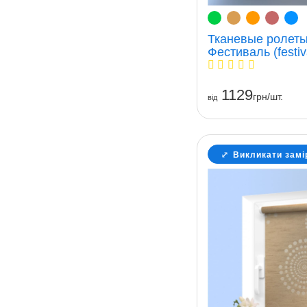
Тканевые ролеты
Фестиваль (festiv
1129
грн/шт.
вiд
Викликати замі