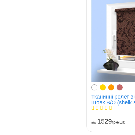
Тканинні ролет в
Шовк В/О (shelk-
1529
грн/шт.
вiд