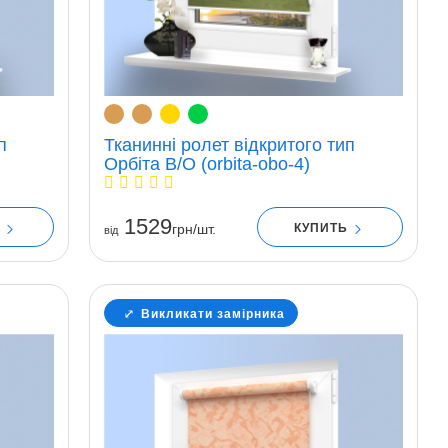
п
Тканинні ролет відкритого тип
Орбіта В/О (orbita-obo-4)
1529
Ь
КУПИТЬ
грн/шт.
вiд
Викликати замірника