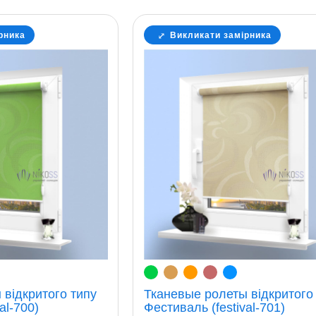
рника
Викликати замірника
 відкритого типу
Тканевые ролеты відкритого
al-700)
Фестиваль (festival-701)