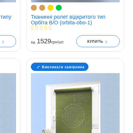
 типу
Тканинні ролет відкритого тип
Орбіта В/О (orbita-obo-1)
1529
Ь
КУПИТЬ
грн/шт.
вiд
Викликати замірника