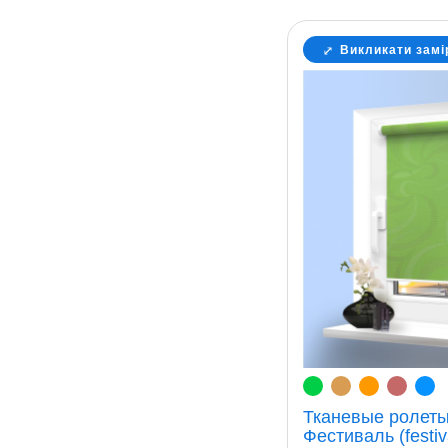
Викликати замі
Тканевые ролеты
Фестиваль (festiv