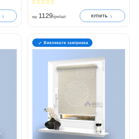
1129
Ь
КУПИТЬ
грн/шт.
вiд
Викликати замірника