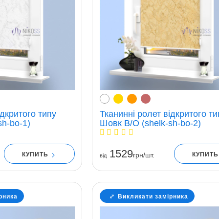
ідкритого типу
Тканинні ролет відкритого ти
sh-bo-1)
Шовк В/О (shelk-sh-bo-2)
1529
КУПИТЬ
КУПИТ
грн/шт.
вiд
рника
Викликати замірника