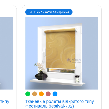
Викликати замірника
 типу
Тканевые ролеты відкритого типу
Фестиваль (festival-702)