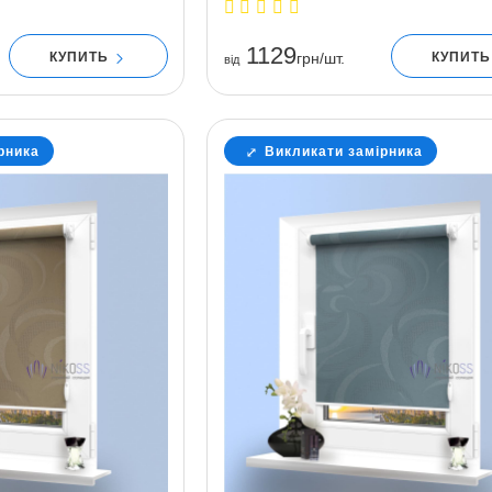
1129
КУПИТЬ
КУПИТ
грн/шт.
вiд
рника
Викликати замірника