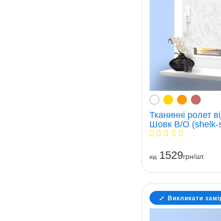
Тканинні ролет в
Шовк В/О (shelk-
1529
грн/шт.
вiд
Викликати замі