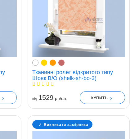
пу
Тканинні ролет відкритого типу
Шовк В/О (shelk-sh-bo-3)
1529
Ь
КУПИТЬ
грн/шт.
вiд
Викликати замірника