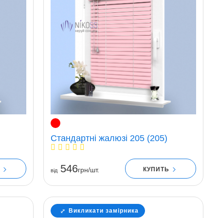
Стандартні жалюзі 205 (205)
546
Ь
КУПИТЬ
грн/шт.
вiд
Викликати замірника