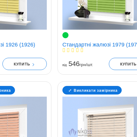
і 1926 (1926)
Стандартні жалюзі 1979 (197
546
КУПИТЬ
КУПИТ
грн/шт.
вiд
рника
Викликати замірника