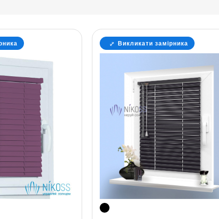
рника
Викликати замірника