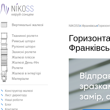
Вертикальнi жалюзi
NIKOSS
І.Франківськ
Горизон
Горизонтальні жалюзі
Горизонта
Тканинні ролети
Римські штори
Франківсь
Рулонні штори
Захисні ролети
Жалюзі пліссе
Жалюзі День-Ніч
Ролети
Жалюзі в інтер'єрі
Матеріали
Конструктор жалюзі
Лист директору
Наші роботи
Блог
Контакти