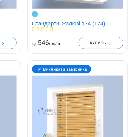
Стандартні жалюзі 174 (174)
546
Ь
КУПИТЬ
грн/шт.
вiд
Викликати замірника