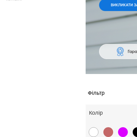
Фільтр
Колiр