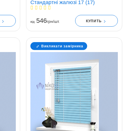
Стандартні жалюзі 17 (17)
546
Ь
КУПИТЬ
грн/шт.
вiд
Викликати замірника