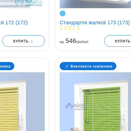
і 172 (172)
Стандартні жалюзі 173 (173)
546
КУПИТЬ
КУПИТ
грн/шт.
вiд
рника
Викликати замірника