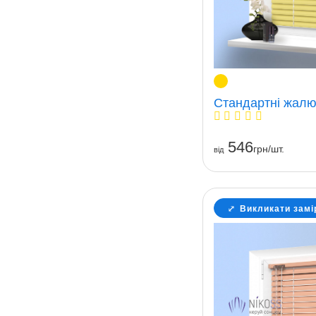
Стандартні жалюз
546
грн/шт.
вiд
Викликати замі