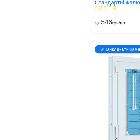
Стандартні жалю
546
грн/шт.
вiд
Викликати замі