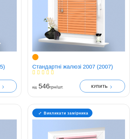
5)
Стандартні жалюзі 2007 (2007)
546
Ь
КУПИТЬ
грн/шт.
вiд
Викликати замірника