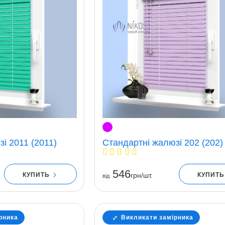
і 2011 (2011)
Стандартні жалюзі 202 (202)
546
КУПИТЬ
КУПИТ
грн/шт.
вiд
рника
Викликати замірника