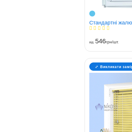
Стандартні жалюз
546
грн/шт.
вiд
Викликати замі