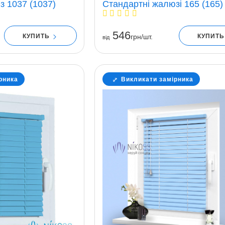
з 1037 (1037)
Стандартні жалюзі 165 (165)
546
КУПИТЬ
КУПИТ
грн/шт.
вiд
рника
Викликати замірника