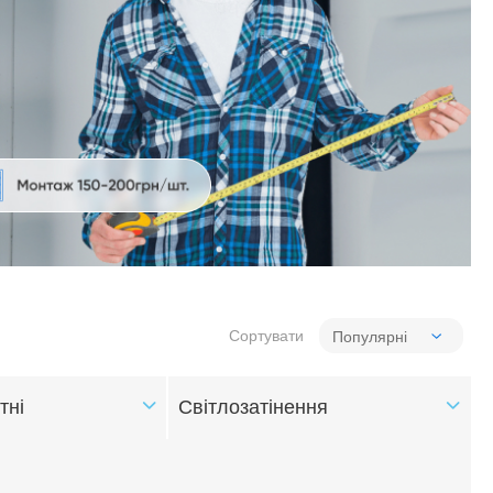
Сортувати
тні
Світлозатінення