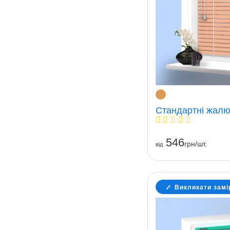
Стандартні жалюз
546
грн/шт.
вiд
Викликати замі