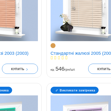
і 2003 (2003)
Стандартні жалюзі 2005 (200
546
КУПИТЬ
КУПИТ
грн/шт.
вiд
рника
Викликати замірника