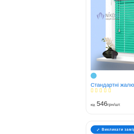
Стандартні жалюз
546
грн/шт.
вiд
Викликати замі