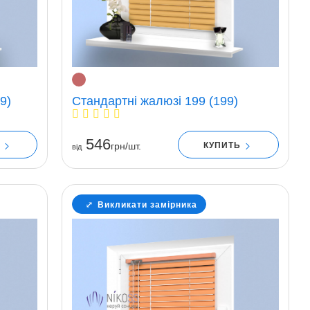
9)
Стандартні жалюзі 199 (199)
546
Ь
КУПИТЬ
грн/шт.
вiд
Викликати замірника