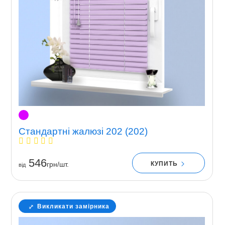
Стандартні жалюзі 202 (202)
546
КУПИТЬ
грн/шт.
вiд
Викликати замірника