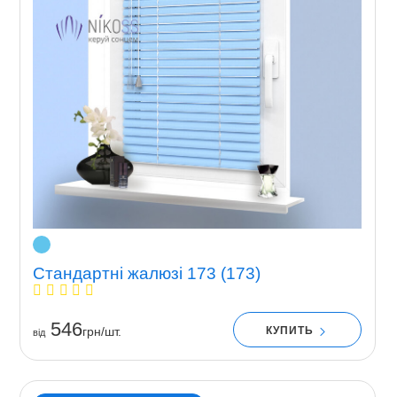
Стандартні жалюзі 173 (173)
546
КУПИТЬ
грн/шт.
вiд