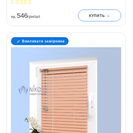
546
КУПИТЬ
грн/шт.
вiд
Викликати замірника