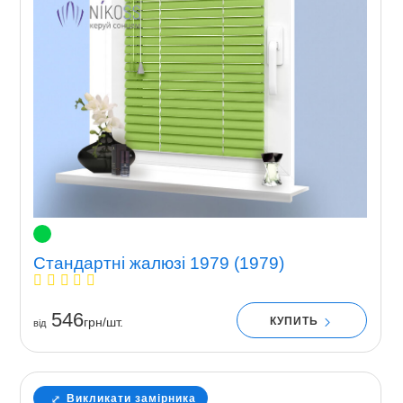
Стандартні жалюзі 1979 (1979)
546
КУПИТЬ
грн/шт.
вiд
Викликати замірника