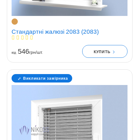
Стандартні жалюзі 2083 (2083)
546
КУПИТЬ
грн/шт.
вiд
Викликати замірника