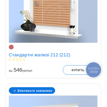
Стандартні жалюзі 212 (212)
КНОПКА
546
КУПИТЬ
грн/шт.
вiд
СВЯЗИ
Викликати замірника