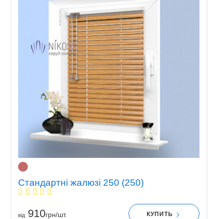
Стандартні жалюзі 250 (250)
910
КУПИТЬ
грн/шт.
вiд