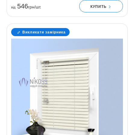
546
КУПИТЬ
грн/шт.
вiд
Викликати замірника