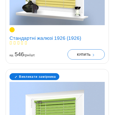
Стандартні жалюзі 1926 (1926)
546
КУПИТЬ
грн/шт.
вiд
Викликати замірника