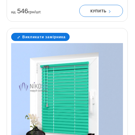
546
КУПИТЬ
грн/шт.
вiд
Викликати замірника