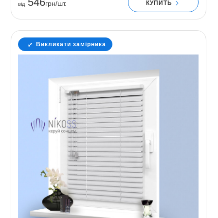
546
КУПИТЬ
грн/шт.
вiд
Викликати замірника