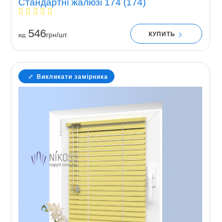
Стандартні жалюзі 174 (174)
546
КУПИТЬ
грн/шт.
вiд
Викликати замірника