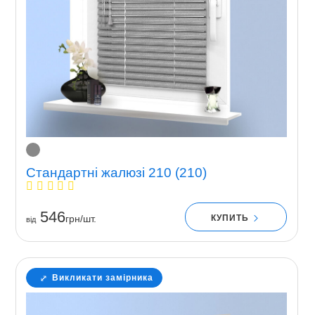
Стандартні жалюзі 210 (210)
546
КУПИТЬ
грн/шт.
вiд
Викликати замірника