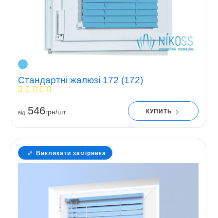
Стандартні жалюзі 172 (172)
546
КУПИТЬ
грн/шт.
вiд
Викликати замірника