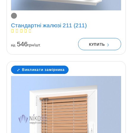
Стандартні жалюзі 211 (211)
546
КУПИТЬ
грн/шт.
вiд
Викликати замірника