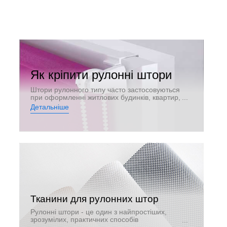
Як кріпити рулонні штори
Штори рулонного типу часто застосовуються
при оформленні житлових будинків, квартир,
а також офісних приміщень. Вони
Детальніше
виглядають стильно і акуратно, не займають
додаткове місце і надійно захищають кімнату
від небажаного сонячного світла. Існують
певні варіанти кріплення рулонних фіранок,
які використовуються для вікон різних форм,
типів і розмірів.
Тканини для рулонних штор
Рулонні штори - це один з найпростіших,
зрозумілих, практичних способів