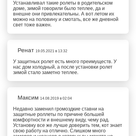
Устанавливал такие ролеты в родительском
доме, зимой говорили было теплее, да и
внешне они привлекательны. А вот летом их
можно на половину и смотать, все же дневной
свет тоже важен.
Ренат
19.05.2021 в 13:32
У защитных ролет есть много преимуществ. У
нас дом холодный, а после установки ролет
зимой стало заметно теплее.
Максим
14.08.2019 в 02:04
Недавно заменил громоздкие ставни на
защитные роллеты по причине большей
комфортности и внешнему виду, чему рад.
Установку все же лучше доверить тем, кот знает
свою работу на отлично. Слишком много