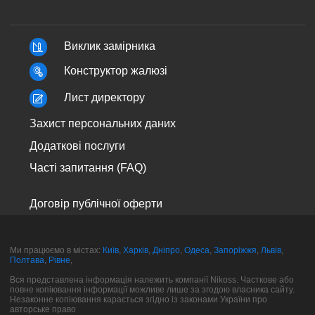
Виклик замірника
Конструктор жалюзі
Лист директору
Захист персональних даних
Додаткові послуги
Часті запитання (FAQ)
Договір публічної оферти
Ми працюємо в містах:
Київ
,
Харків
,
Дніпро
,
Одеса
,
Запоріжжя
,
Львів
,
Полтава
,
Рівне
,
Вся представлена інформація належить компанії Nikoss. Часткове або
повне копіювання інформації можливе лише за згодою власника сайту.
Незаконне копіювання карається згідно із законами України про
авторське право