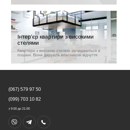
оформлення вікна, а також його захисту від
занадто активного сонця, перегрівання
приміщення.
Інтер'єр квартири з високими
стелями
Квартири з високою стелею залишаються в
пошані. Вони дарують власникові відчуття
свободи, легкості. Високі стелі, це ще і
можливість з декорування простору.
(067) 579 97 50
(099) 703 10 82
з 9:00 до 21:00