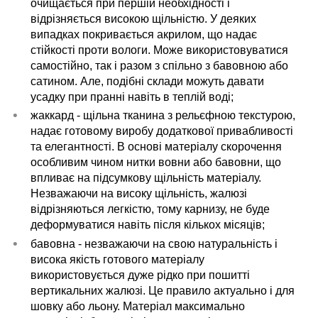
очищається при першій необхідності і
відрізняється високою щільністю. У деяких
випадках покривається акрилом, що надає
стійкості проти вологи. Може використовуватися
самостійно, так і разом з спільно з бавовною або
сатином. Але, подібні склади можуть давати
усадку при пранні навіть в теплій воді;
жаккард - щільна тканина з рельєфною текстурою,
надає готовому виробу додаткової привабливості
та елегантності. В основі матеріалу скорочення
особливим чином нитки вовни або бавовни, що
впливає на підсумкову щільність матеріалу.
Незважаючи на високу щільність, жалюзі
відрізняються легкістю, тому карнизу, не буде
деформуватися навіть після кількох місяців;
бавовна - незважаючи на свою натуральність і
висока якість готового матеріалу
використовується дуже рідко при пошитті
вертикальних жалюзі. Це правило актуально і для
шовку або льону. Матеріал максимально