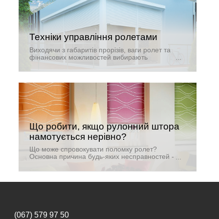
Техніки управління ролетами
Виходячи з габаритів прорізів, ваги ролет та
фінансових можливостей вибирають
механічний або електричний тип приводу.
Обидва типи приводу мають високу
надійність, але їх комфортна і тривала
експлуатація залежить від правильно
зробленого вибору.
Що робити, якщо рулонний штора
намотується нерівно?
Що може спровокувати поломку ролет?
Основна причина будь-яких несправностей -
занадто різке закривання / відкривання
рольштор. Тому не слід прикладати багато
зусиль, керуючи ролетою: це їй тільки
зашкодить.
(067) 579 97 50