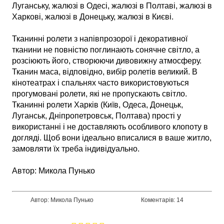
Луганську, жалюзі в Одесі, жалюзі в Полтаві, жалюзі в
Харкові, жалюзі в Донецьку, жалюзі в Києві.
Тканинні ролети з напівпрозорої і декоративної
тканини не повністю поглинають сонячне світло, а
розсіюють його, створюючи дивовижну атмосферу.
Тканин маса, відповідно, вибір ролетів великий. В
кінотеатрах і спальнях часто використовуються
прогумовані ролети, які не пропускають світло.
Тканинні ролети Харків (Київ, Одеса, Донецьк,
Луганськ, Дніпропетровськ, Полтава) прості у
використанні і не доставляють особливого клопоту в
догляді. Щоб вони ідеально вписалися в ваше житло,
замовляти їх треба індивідуально.
Автор: Микола Пунько
Автор: Микола Пунько
Коментарів: 14