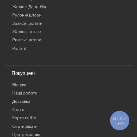
Жалюзі День-Ніч
Рулонні штори
Захисні ролети
Жалюзі пліссе
Римські штори
Ролети
Покупцеві
Відгуки
Наші роботи
Доставка
Статті
Карта сайту
КНОПКА
СВЯЗИ
Сертифікати
Про компанію