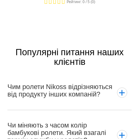
Рейтинг:
0
/ 5 (
0
)
Популярні питання наших
клієнтів
Чим ролети Nikoss відрізняються
від продукту інших компаній?
Чи міняють з часом колір
бамбукові ролети. Який взагалі