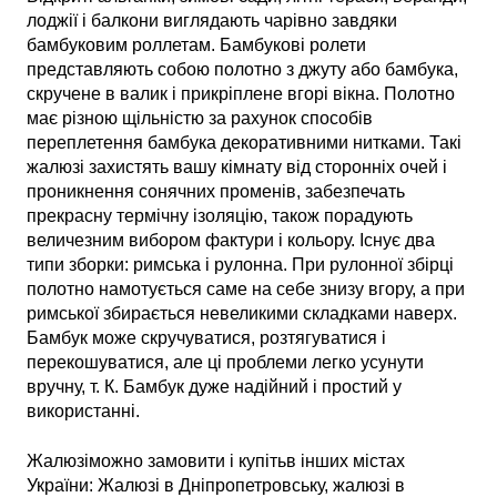
лоджії і балкони виглядають чарівно завдяки
бамбуковим роллетам. Бамбукові ролети
представляють собою полотно з джуту або бамбука,
скручене в валик і прикріплене вгорі вікна. Полотно
має різною щільністю за рахунок способів
переплетення бамбука декоративними нитками. Такі
жалюзі захистять вашу кімнату від сторонніх очей і
проникнення сонячних променів, забезпечать
прекрасну термічну ізоляцію, також порадують
величезним вибором фактури і кольору. Існує два
типи зборки: римська і рулонна. При рулонної збірці
полотно намотується саме на себе знизу вгору, а при
римської збирається невеликими складками наверх.
Бамбук може скручуватися, розтягуватися і
перекошуватися, але ці проблеми легко усунути
вручну, т. К. Бамбук дуже надійний і простий у
використанні.
Жалюзіможно замовити і купітьв інших містах
України: Жалюзі в Дніпропетровську, жалюзі в