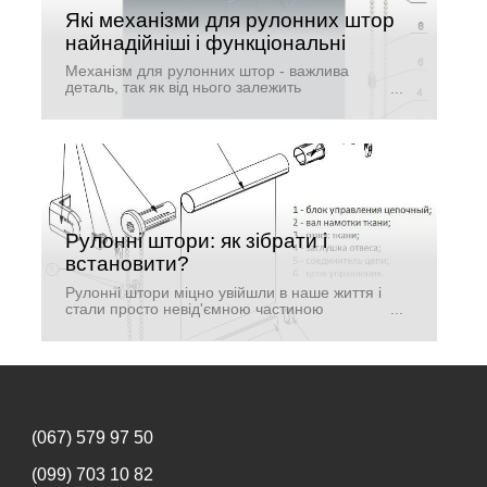
Які механізми для рулонних штор
найнадійніші і функціональні
Механізм для рулонних штор - важлива
деталь, так як від нього залежить
довговічність і зручність експлуатації даного
пристосування. Яка конструкція з пружинним
і ланцюговий механізмом і влаштування
таких жалюзі?
Рулонні штори: як зібрати і
встановити?
Рулонні штори міцно увійшли в наше життя і
стали просто невід'ємною частиною
інтер'єру в сучасних офісах і квартирах. Вони
дозволяють створити необхідний затишок,
підкреслити унікальність обраного вами
інтер'єру.
(067) 579 97 50
(099) 703 10 82