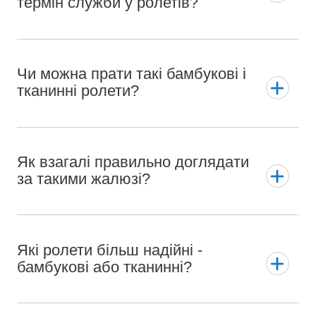
термін служби у ролетів?
Чи можна прати такі бамбукові і
тканинні ролети?
Як взагалі правильно доглядати
за такими жалюзі?
Які ролети більш надійні -
бамбукові або тканинні?