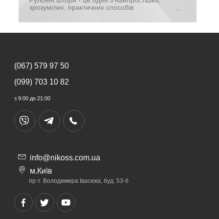
Рулонні штори - це один з найпростіших,
зрозумілих, практичних способів
оформлення вікна, а також його захисту від
занадто активного сонця, перегрівання
приміщення.
(067) 579 97 50
(099) 703 10 82
з 9:00 до 21:00
info@nikoss.com.ua
м.Київ
пр-т. Володимира Івасюка, буд. 53-б