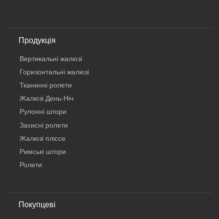
Продукція
Вертикальнi жалюзi
Горизонтальні жалюзі
Тканинні ролети
Жалюзі День-Ніч
Рулонні штори
Захисні ролети
Жалюзі пліссе
Римські штори
Ролети
Покупцеві