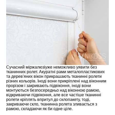
Сучасний міржалюзіуже неможливо уявити без
тканинних ролет. Акуратні рами металопластикових
та дерев'яних вікон прикрашають тканинні ролети
різних кольорів. Іноді вони прикріплені над віконним
прорізом і закривають підвіконня, іноді вони
монтуються безпосередньо над віконною рамою,
відкриваючи підвіконня, але все частіше тканинні
ролети кріплять впритул до склопакету, тоді,
закриваючи скло, тканинна ролета зливається з
рамою, складаючи як би одне ціле.