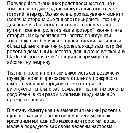
Популярність тканинних ролет пояснюється ще й
тим, що вони дуже вдало можуть вписатися в уже
готовий інтер'єр. Залежно від розташування кімнати
(сонячна сторона або тіньова) вибирають і тканину
для ролети. Для кімнат тіньової сторони можна
купити тканинні ролети з напівпрозорої тканини, яка
створить м'яку освітленість, злегка приглушити
зовнішній світ. Сонячна сторона вимагає установки
більш щільних тканинних ролет, а якщо вам потрібні
ролети в домашній кінотеатр, для цього існує тканину
black out, ролети з якої створять в приміщенні
абсолютну темряву
Тканинні ролети не тільки виконують сонцезахисну
функцію, вони є прекрасним стильним прикрасою
вікон, замінивши гардини і важкі штори. Не
виключено і спільне застосування тканинних ролет в
оздобленні вікон разом з легкими гардинами або
прозорою тюлью.
В дитячу кімнату краще замовити тканинні ролети з
щільної тканини, а якщо ви підберете малюнок з
красивими квітами або казковими героями, ваша
малеча порадують вас своїм веселим настроєм.