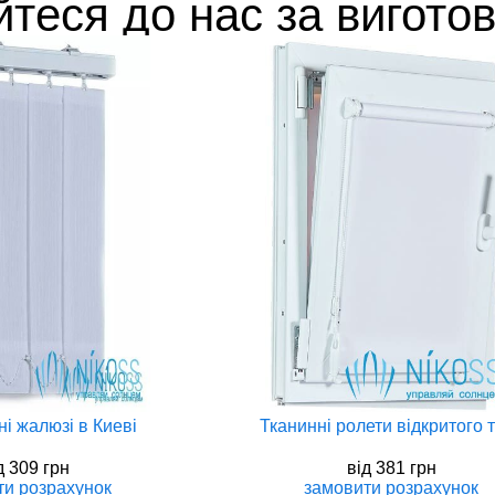
йтеся до нас за вигото
i жалюзi в Киеві
Тканинні ролети відкритого 
д
309 грн
вiд
381 грн
ти
розрахунок
замовити
розрахунок