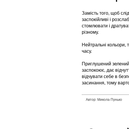
Замість того, щоб слі
заспокійливі і розсла
стомлювати і дратуват
різному.
Нейтральні кольори, та
часу.
Приглушений зелений,
заспокоює, дає відчут
відчувати себе в безп
засинання, тому варто
Автор: Микола Пунько