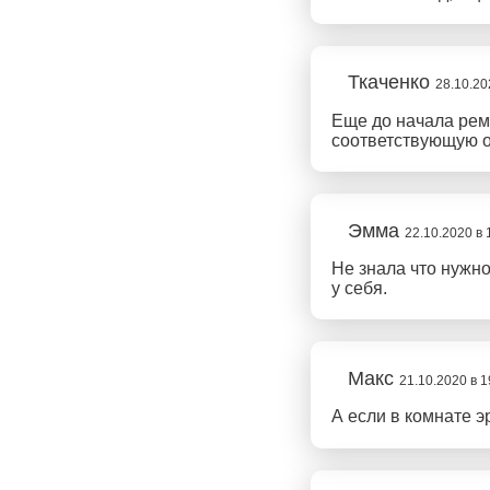
Ткаченко
28.10.20
Еще до начала рем
соответствующую от
Эмма
22.10.2020 в 
Не знала что нужно
у себя.
Макс
21.10.2020 в 1
А если в комнате э