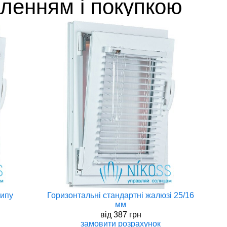
вленням і покупкою
типу
Горизонтальні стандартні жалюзі 25/16
мм
вiд
387 грн
замовити
розрахунок