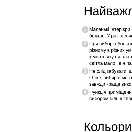
Найважл
Маленькі інтер'єри
більше. У разі вел
При виборі обов'язк
різному в різних у
кімнаті, яку ви пла
світла мало і він 
Не слід забувати, 
Отже, вибираємо сві
завжди краще викор
Функція приміщення
вибором більш спокі
Кольори