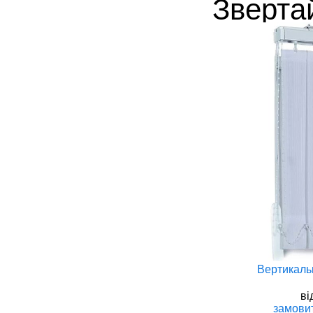
Зверта
Римські штори в Києві
Вертикальн
вiд
928 грн
вi
замовити
розрахунок
замови