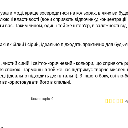
дувати моді, краще зосередитися на кольорах, в яких ви буд
блюючі властивості (вони сприяють відпочинку, концентрації 
и вас. Таким чином, один і той же інтер'єр, в залежності в
кі як білий і сірий, ідеально підходять практично для будь-як
 чистий синій і світло-коричневий - кольори, що сприяють 
тя спокою і гармонії і в той же час підтримує творче мисле
еці (ідеально підходить для вітальні). З іншого боку, світло
 використовувати його в спальні.
Коментарів: 9
Р