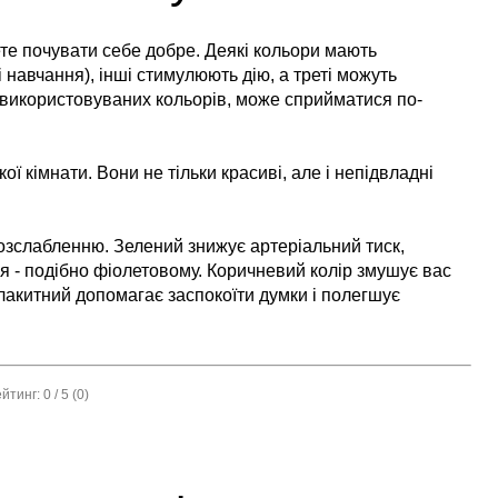
ете почувати себе добре. Деякі кольори мають
і навчання), інші стимулюють дію, а треті можуть
ід використовуваних кольорів, може сприйматися по-
ої кімнати. Вони не тільки красиві, але і непідвладні
розслабленню. Зелений знижує артеріальний тиск,
ння - подібно фіолетовому. Коричневий колір змушує вас
-блакитний допомагає заспокоїти думки і полегшує
ейтинг:
0
/ 5 (
0
)