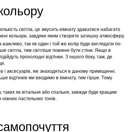
кольору
ількість світла, це змусить кімнату здаватися набагато
ичені кольори, завдяки яким створите затишну атмосферу.
 важливо, так як один і той же колір буде виглядати по-
е світла, тим світліше повинні бути стіни. Якщо в
підійдуть прохолодні відтінки. З іншого боку, там, де
ще.
в і аксесуарів, які знаходяться в даному приміщенні.
ьше відтінків ми вводимо в кімнату, тим гірше. Тому
, таких як вітальня або спальня, завжди буде кращим
о ніжних пастельних тонів.
 самопочуття