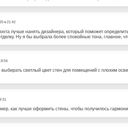
20 в 21:42
онта лучше нанять дизайнера, который поможет определитьс
делку. Ну я бы выбрала более спокойные тона, главное, ч
19:54
 выбирать светлый цвет стен для помещений с плохим осве
9:31
ркер, как лучше оформить стены, чтобы получилось гармони