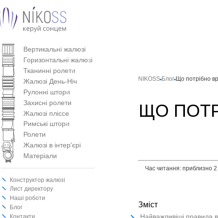
Вертикальнi жалюзi
Горизонтальні жалюзі
Тканинні ролети
NIKOSS
Блог
Що потрібно вр
Жалюзі День-Ніч
Рулонні штори
Захисні ролети
ЩО ПОТР
Жалюзі пліссе
Римські штори
Ролети
Жалюзі в інтер'єрі
Матеріали
Час читання: приблизно 2
Конструктор жалюзі
Лист директору
Наші роботи
Зміст
Блог
Найважливіші правила 
Контакти