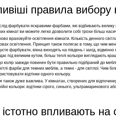
ивіші правила вибору 
 слід фарбувати яскравими фарбами, які відбивають велику к
иких кімнат ви можете легко дозволити собі трохи більш нас
ово враховуйте освітлення кімнати. Кількість денного світла
мовах освітлення. Принцип також полягає в тому, що чим менш
нуєте фарбувати, вікна виходять на південь і захід, відмінно 
падає під великим кутом, більш теплі кольори виглядають кра
що колір завжди повинен бути правильно підібраний до меблі
тлі фарби для темних меблів, а темні - для світлої. Чим біл
истовувати відтінки одного кольору.
 також дуже важлива. У кімнатах, створених для відпочинку
йні кольори: відтінки сірого, синього, ультрамаринового аб
 істотно впливають на