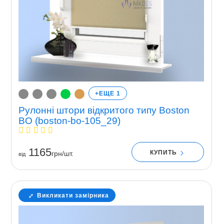
+ЕЩЕ 1
Рулонні штори відкритого типу Boston
BO (boston-bo-105_29)
1165
КУПИТЬ
грн/шт.
вiд
Викликати замірника