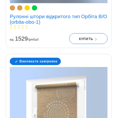
Рулонні штори відкритого тип Орбіта В/О
(orbita-obo-1)
1529
КУПИТЬ
грн/шт.
вiд
Викликати замірника