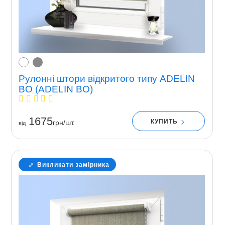
Рулонні штори відкритого типу ADELIN
BO (ADELIN BO)
1675
КУПИТЬ
грн/шт.
вiд
Викликати замірника