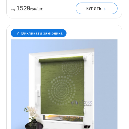
1529
КУПИТЬ
грн/шт.
вiд
Викликати замірника