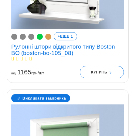
+ЕЩЕ 1
Рулонні штори відкритого типу Boston
BO (boston-bo-105_08)
1165
КУПИТЬ
грн/шт.
вiд
Викликати замірника