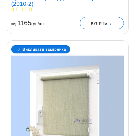
(2010-2)
1165
КУПИТЬ
грн/шт.
вiд
Викликати замірника