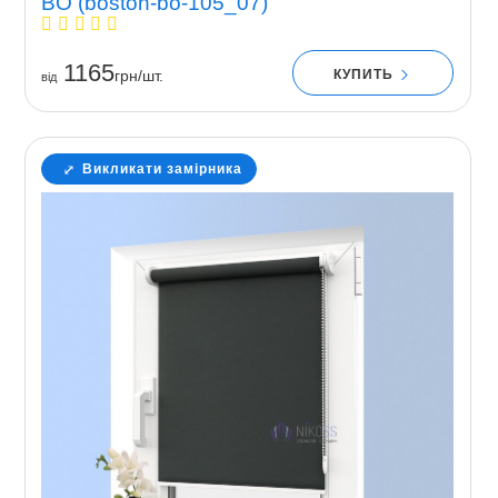
BO (boston-bo-105_07)
1165
КУПИТЬ
грн/шт.
вiд
Викликати замірника