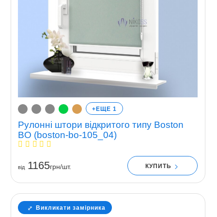
+ЕЩЕ 1
Рулонні штори відкритого типу Boston
BO (boston-bo-105_04)
1165
КУПИТЬ
грн/шт.
вiд
Викликати замірника