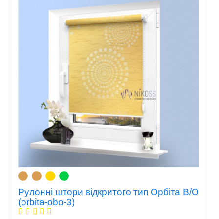
Рулонні штори відкритого тип Орбіта В/О
(orbita-obo-3)