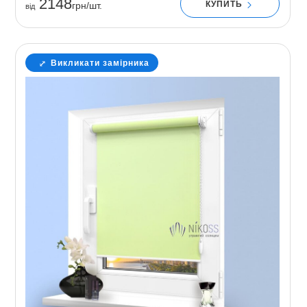
2148
КУПИТЬ
грн/шт.
вiд
Викликати замірника