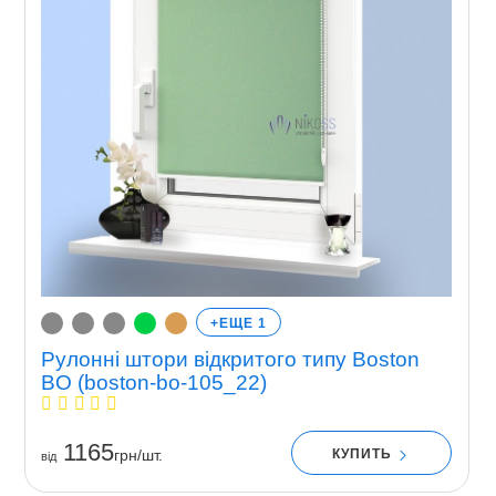
+ЕЩЕ 1
Рулонні штори відкритого типу Boston
BO (boston-bo-105_22)
1165
КУПИТЬ
грн/шт.
вiд