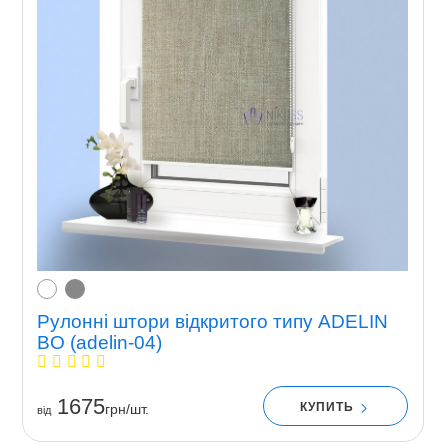
Рулонні штори відкритого типу ADELIN
BO (adelin-04)
1675
КУПИТЬ
грн/шт.
вiд