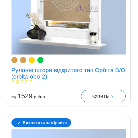
Рулонні штори відкритого тип Орбіта В/О
(orbita-obo-2)
1529
КУПИТЬ
грн/шт.
вiд
Викликати замірника