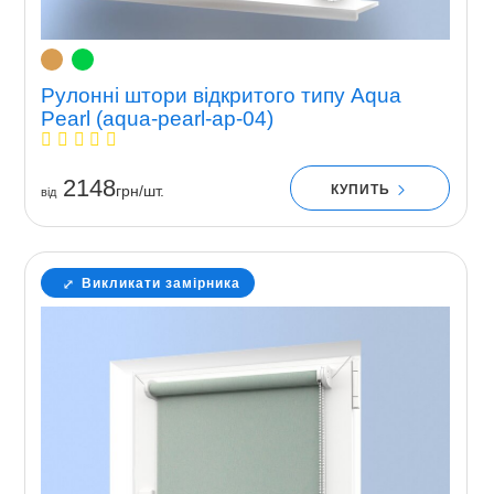
Рулонні штори відкритого типу Aqua
Pearl (aqua-pearl-ap-04)
2148
КУПИТЬ
грн/шт.
вiд
Викликати замірника