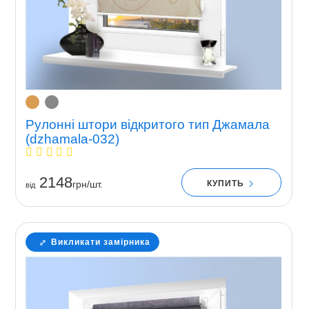
Рулонні штори відкритого тип Джамала
(dzhamala-032)
2148
КУПИТЬ
грн/шт.
вiд
Викликати замірника