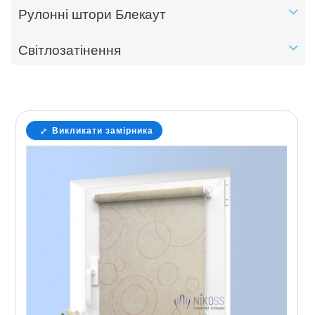
Рулонні штори Блекаут
Світлозатінення
Викликати замірника