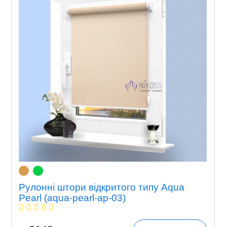
Рулонні штори відкритого типу Aqua
Pearl (aqua-pearl-ap-03)