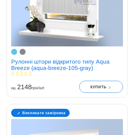
Рулонні штори відкритого типу Aqua
Breeze (aqua-breeze-105-gray)
2148
КУПИТЬ
грн/шт.
вiд
Викликати замірника