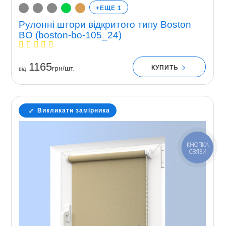
+ЕЩЕ 1
Рулонні штори відкритого типу Boston
BO (boston-bo-105_24)
1165
КУПИТЬ
грн/шт.
вiд
Викликати замірника
КНОПКА
СВЯЗИ