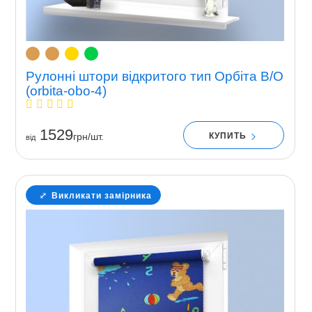
Рулонні штори відкритого тип Орбіта В/О
(orbita-obo-4)
1529
КУПИТЬ
грн/шт.
вiд
Викликати замірника