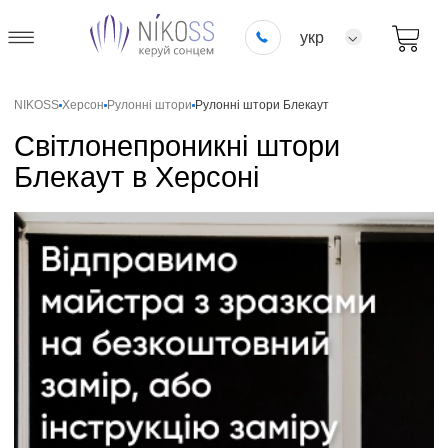
укр
NIKOSS
Херсон
Рулонні штори
Рулонні штори Блекаут
Світлонепроникні штори
Блекаут в Херсоні