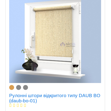
Рулонні штори відкритого типу DAUB BO
(daub-bo-01)