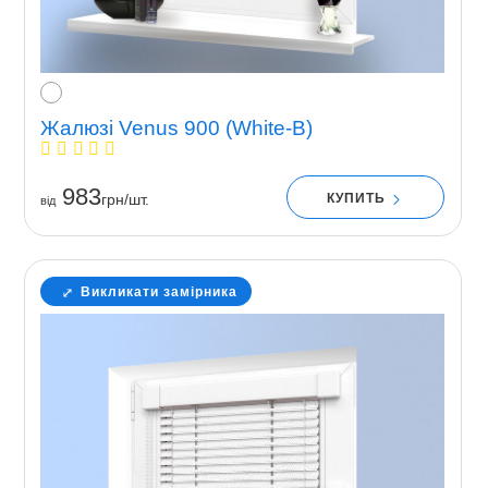
Жалюзі Venus 900 (White-B)
983
КУПИТЬ
грн/шт.
вiд
Викликати замірника