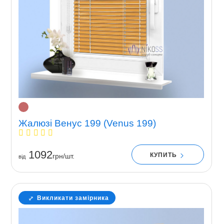
Жалюзі Венус 199 (Venus 199)
1092
КУПИТЬ
грн/шт.
вiд
Викликати замірника