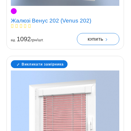
Жалюзі Венус 202 (Venus 202)
1092
КУПИТЬ
грн/шт.
вiд
Викликати замірника