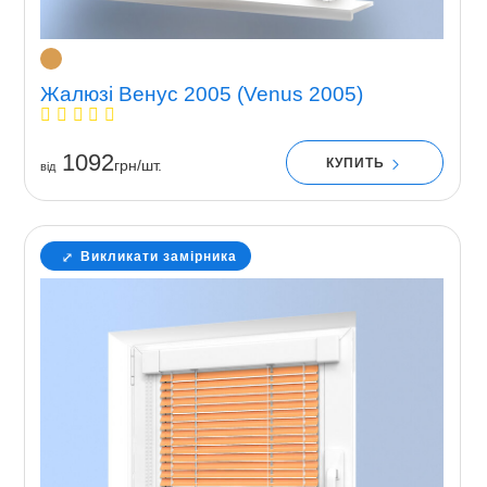
Жалюзі Венус 2005 (Venus 2005)
1092
КУПИТЬ
грн/шт.
вiд
Викликати замірника