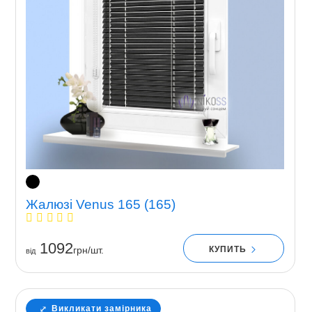
Жалюзі Venus 165 (165)
1092
КУПИТЬ
грн/шт.
вiд
Викликати замірника