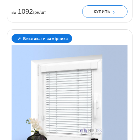
1092
КУПИТЬ
грн/шт.
вiд
Викликати замірника