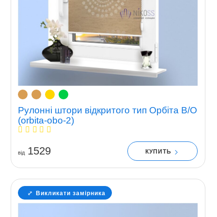
Рулонні штори відкритого тип Орбіта В/О
(orbita-obo-2)
1529
КУПИТЬ
вiд
Викликати замірника