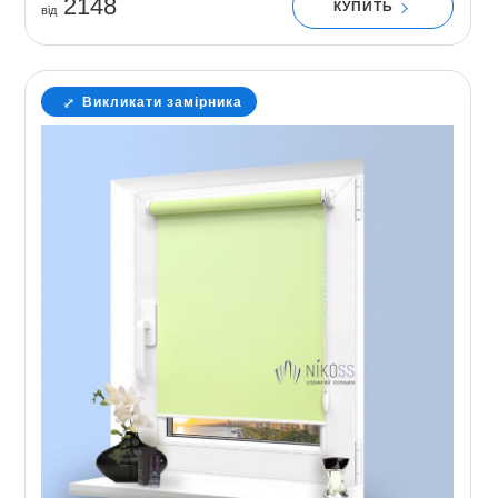
2148
КУПИТЬ
вiд
Викликати замірника