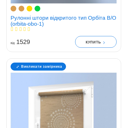
Рулонні штори відкритого тип Орбіта В/О
(orbita-obo-1)
1529
КУПИТЬ
вiд
Викликати замірника