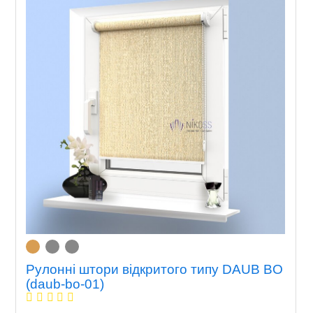
Рулонні штори відкритого типу DAUB BO
(daub-bo-01)