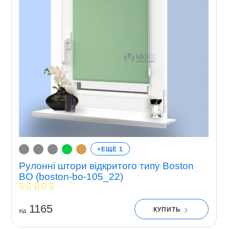
+ЕЩЕ 1
Рулонні штори відкритого типу Boston
BO (boston-bo-105_22)
1165
КУПИТЬ
вiд