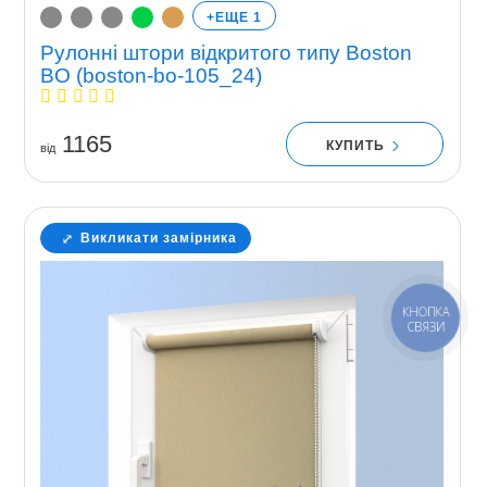
+ЕЩЕ 1
Рулонні штори відкритого типу Boston
BO (boston-bo-105_24)
1165
КУПИТЬ
вiд
Викликати замірника
КНОПКА
СВЯЗИ