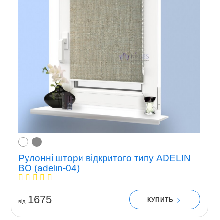
Рулонні штори відкритого типу ADELIN
BO (adelin-04)
1675
КУПИТЬ
вiд