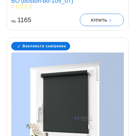
BO (boston-bo-105_07)
1165
КУПИТЬ
вiд
Викликати замірника