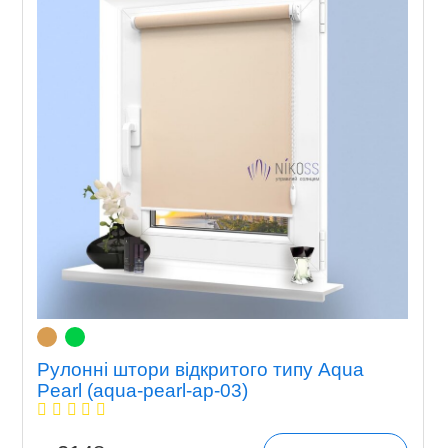
Рулонні штори відкритого типу Aqua
Pearl (aqua-pearl-ap-03)