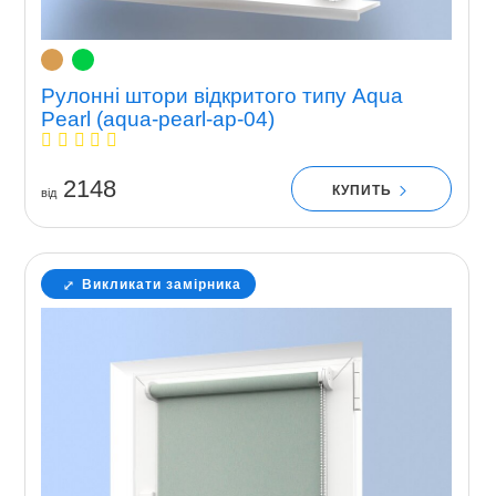
Рулонні штори відкритого типу Aqua
Pearl (aqua-pearl-ap-04)
2148
КУПИТЬ
вiд
Викликати замірника