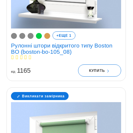
+ЕЩЕ 1
Рулонні штори відкритого типу Boston
BO (boston-bo-105_08)
1165
КУПИТЬ
вiд
Викликати замірника