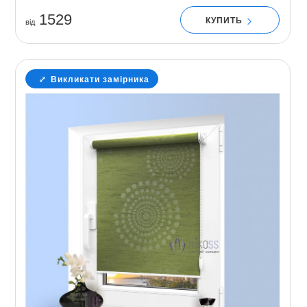
1529
КУПИТЬ
вiд
Викликати замірника