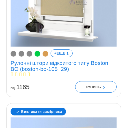
+ЕЩЕ 1
Рулонні штори відкритого типу Boston
BO (boston-bo-105_29)
1165
КУПИТЬ
вiд
Викликати замірника