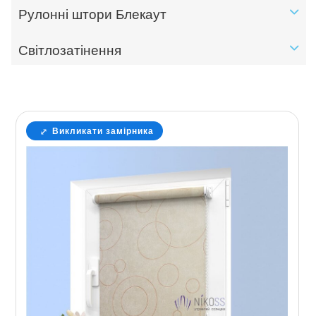
Рулонні штори Блекаут
Світлозатінення
Викликати замірника