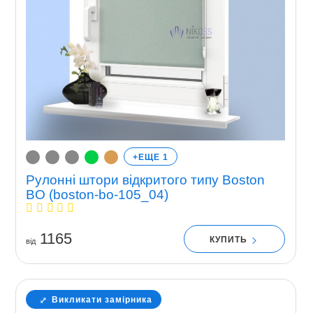
+ЕЩЕ 1
Рулонні штори відкритого типу Boston
BO (boston-bo-105_04)
1165
КУПИТЬ
вiд
Викликати замірника