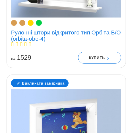
Рулонні штори відкритого тип Орбіта В/О
(orbita-obo-4)
1529
КУПИТЬ
вiд
Викликати замірника