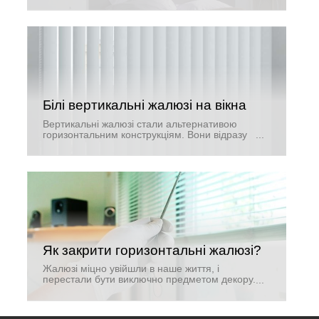
Білі вертикальні жалюзі на вікна
Вертикальні жалюзі стали альтернативою
горизонтальним конструкціям. Вони відразу
привернули користувачів своїм привабливим
зовнішнім виглядом і тим, наскільки здатні
перетворити будь-яке приміщення.
Як закрити горизонтальні жалюзі?
Жалюзі міцно увійшли в наше життя, і
перестали бути виключно предметом декору.
З їх допомогою можна надійно захистити
приміщення від сонячного світла, а також від
занадто цікавих сторонніх поглядів.