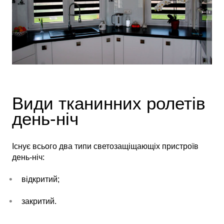
Види тканинних ролетів
день-ніч
Існує всього два типи светозащіщающіх пристроїв
день-ніч:
відкритий;
закритий.