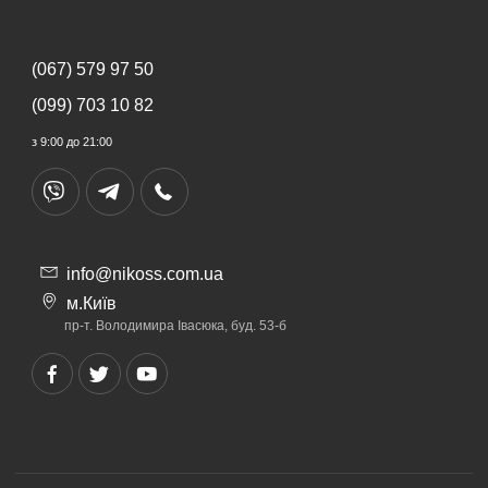
Незалежно від того горизонтальні у вас
вдома жалюзі або вертикальні, наші поради
допоможуть вам правильно експлуатувати
(як правильно опускати жалюзі вниз і
(067) 579 97 50
піднімати вгору).
(099) 703 10 82
з 9:00 до 21:00
info@nikoss.com.ua
м.Київ
пр-т. Володимира Івасюка, буд. 53-б