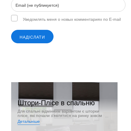
Уведомлять меня о новых комментариях по E-mail
НАДІСЛАТИ
Штори-Плісе в спальню
Для спальні відмінним варіантом є шторки
плісе, які почали з'являтися на ринку зовсім
недавно.
Детальніше