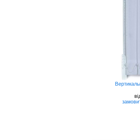
Римські штори в Києві
Вертикальн
вiд
928 грн
вi
замовити
розрахунок
замови