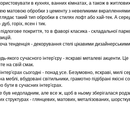
ористовувати в кухнях, ванних кімнатах, а також в житлових
ідею матовою обробки з цементу з невеликими вкрапленнями 
лядає такий тип обробки в стилях лофт або хай-тек. А сере
дуб, горіх, ясен і тик.
ідлогове покриття, то в фаворі класика - складальної паркет
зицій.
юча тенденція - декорування стелі цікавими дизайнерськими
дь-якого сучасного інтер'єру - яскраві металеві акценти. Це
те на свій смак.
інтер'єрах сьогодні - понад усе. Безумовно, яскраві, милі се
 меблі, вбудовані світильники, грамотно підібрані якісні с
о бути в сучасних інтер'єрах.
е був недоладним, але все ж, щоб в ньому зберігалася родзи
зних структурах - глянцевих, матових, металізованих, шорстк