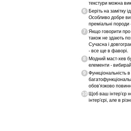
текстури можна вик
Беріть на замітку 
Особливо добре виг
преміальні породи - 
Якщо говорити про п
також не здають по
Сучасна і довгогра
- все ще в фаворі.
Модний маст-хев бу
елементи - вибирай
Функціональність в 
багатофункціональна
обов'язково повинн
Щоб ваш інтер'єр н
інтер'єрі, але в рі