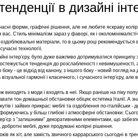
тенденції в дизайні інте
асні форми, графічні рішення, але не любите яскраву колірн
вас. Стиль мінімалізм зараз у фаворі, як і околомінімалістічес
оздоблювальні матеріали, то в цьому році рекомендується ви
учасні технології.
йні інтер'єру, було дуже важливо дотримуватися принципу зо
ростежується тенденція до розслабленості і невимушеності,
 боку - це відхід від канону, з іншого боку - новий погляд на
візуальної гармонії і класичного, і сучасного інтер'єру, а
кож виходять з моди і входять в неї. Якщо раніше на піку по
вати тон домашньої обстановки обіцяє естетика Італії. А зна
 кутів і зайвих прикрас: меблі та оздоблення по-італійськи -
сформуючись у більш глибокі і атмосферні обстановки. Сього
тер'єр з "затишними" декоративними елементами, що забезп
, добротні меблі, дуже продумані колірні рішення.
ків як хіт, але замість звичного каррарського сьогодні в т