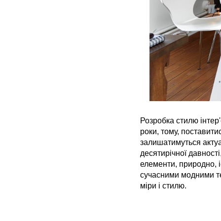
Розробка стилю інтер'
роки, тому, поставити
залишатимуться актуал
десятирічної давності
елементи, природно, і
сучасними модними тен
міри і стилю.