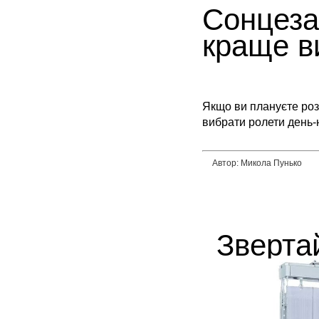
Сонцезах
краще в
Якщо ви плануєте розр
вибрати ролети день-ні
Автор: Микола Пунько
Зверта