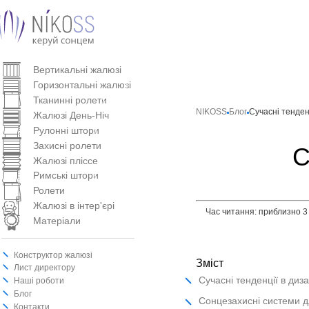
Вертикальнi жалюзi
Горизонтальні жалюзі
Тканинні ролети
NIKOSS
Блог
Сучасні тенденц
Жалюзі День-Ніч
Рулонні штори
Захисні ролети
С
Жалюзі пліссе
Римські штори
Ролети
Жалюзі в інтер'єрі
Час читання: приблизно 3
Матеріали
Конструктор жалюзі
Зміст
Лист директору
Сучасні тенденції в диза
Наші роботи
Блог
Сонцезахисні системи дл
Контакти