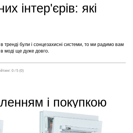
х інтер'єрів: які
 в тренді були і сонцезахисні системи, то ми радимо вам
ь в моді ще дуже довго.
ейтинг:
0
/ 5 (
0
)
вленням і покупкою