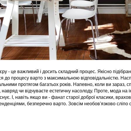
єру - це важливий і досить складний процес. Якісно підібран
ся до процесу варто з максимальною відповідальністю. Насп
ьними протягом багатьох років. Напевно, коли ви зараз, сп
, навряд чи відчуваєте естетичну насолоду. Проте, мода на 
снує. І, навіть якщо ви - фанат старої доброї класики, врахо
денціями, безперечно варто. Зовсім необов'язково сліпо слі