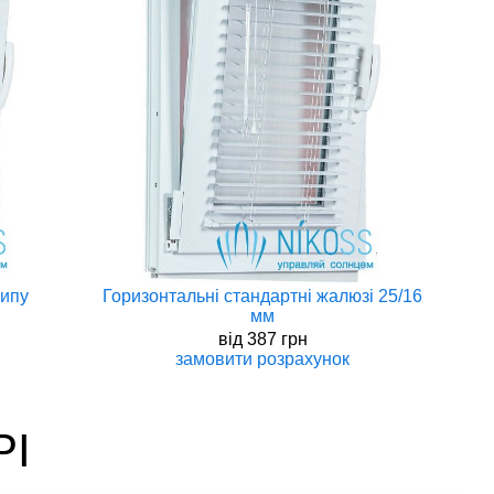
типу
Горизонтальні стандартні жалюзі 25/16
мм
вiд
387 грн
замовити
розрахунок
РІ