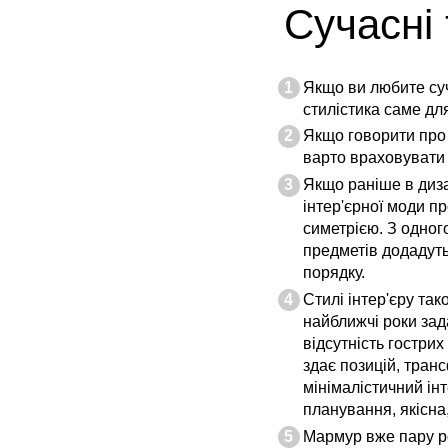
Сучасні 
Якщо ви любите суч
стилістика саме для 
Якщо говорити про 
варто враховувати с
Якщо раніше в диза
інтер'єрної моди п
симетрією. З одного
предметів додадуть 
порядку.
Стилі інтер'єру та
найближчі роки зада
відсутність гострих
здає позицій, тран
мінімалістичний ін
планування, якісна
Мармур вже пару ро