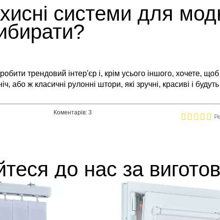
исні системи для модни
ибирати?
обити трендовий інтер'єр і, крім усього іншого, хочете, щоб
ч, або ж класичні рулонні штори, які зручні, красиві і будут
Коментарів: 3
Р
йтеся до нас за вигото