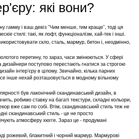
р'єру: які вони?
у гамму і ваш девіз "Чим менше, тим краще", тоді ця
кіе стилі: такі, як лофт, функціоналізм, хай-тек і інші.
користовувати скло, сталь, мармур, бетон і, неодмінно,
лотого перетину, то зараз, часи змінюються. У сфері
 а дизайнери поступово перестають гнатися за строгою
 дизайн інтер'єру в цілому. Звичайно, кілька парних
ле все інше нехай розташовується в модному вільному
пулярності був лаконічний скандинавський дизайн, в
чить, робимо ставку на багаті текстури, складні кольори,
 декор вже сам по собі. Втім, скандинавський стиль теж не
дні скандинавський стиль - це не просто
ечують атмосферу хюгге. Зараз це - продумані
ренді рожевий, блакитний і чорний мармур. Мармурові