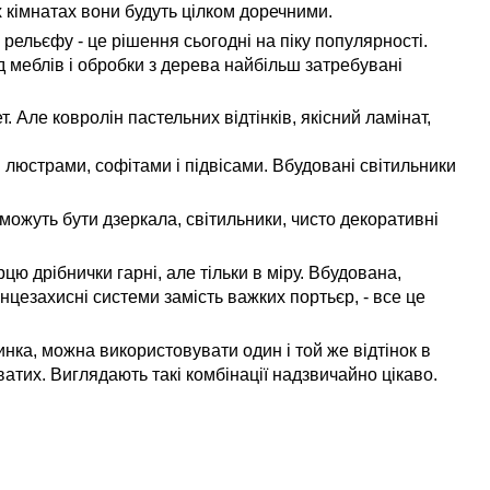
 кімнатах вони будуть цілком доречними.
рельєфу - це рішення сьогодні на піку популярності.
д меблів і обробки з дерева найбільш затребувані
. Але ковролін пастельних відтінків, якісний ламінат,
 люстрами, софітами і підвісами. Вбудовані світильники
 можуть бути дзеркала, світильники, чисто декоративні
рцю дрібнички гарні, але тільки в міру. Вбудована,
онцезахисні системи замість важких портьєр, - все це
нка, можна використовувати один і той же відтінок в
уватих. Виглядають такі комбінації надзвичайно цікаво.