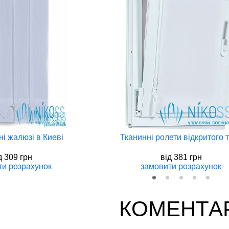
i жалюзi в Киеві
Тканинні ролети відкритого 
д
309 грн
вiд
381 грн
ти
розрахунок
замовити
розрахунок
КОМЕНТА