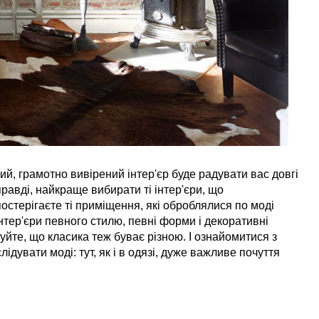
ий, грамотно вивірений інтер'єр буде радувати вас довгі
равді, найкраще вибирати ті інтер'єри, що
остерігаєте ті приміщення, які оброблялися по моді
інтер'єри певного стилю, певні форми і декоративні
вуйте, що класика теж буває різною. І ознайомитися з
дувати моді: тут, як і в одязі, дуже важливе почуття