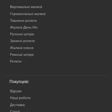
Вертикальнi жалюзi
Горизонтальні жалюзі
Тканинні ролети
Жалюзі День-Ніч
Рулонні штори
Захисні ролети
Жалюзі пліссе
Римські штори
Ролети
Покупцеві
Відгуки
Наші роботи
Доставка
Статті