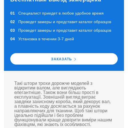
Специалист приедет в любое удобное время
Проведет замеры и представит каталог образцов
Проведет замеры и представит каталог образцов
Установка в течении 3-7 дней
ЗАКАЗАТЬ
Такі штори трохи дорожче моделей з
відкритим валом, але виглядають
елегантніше. Також вони більш прості в
експлуатації. Зовнішній вигляд виграє
завдяки захисному короба, який декорує вал,
а плавність ходу досягається за рахунок
направляючих для тканини. Щоб такі штори
ідеально підійшли і без проблем
функціонували краще довірити виміри нашим
фахівцям, які знають їх особливості.