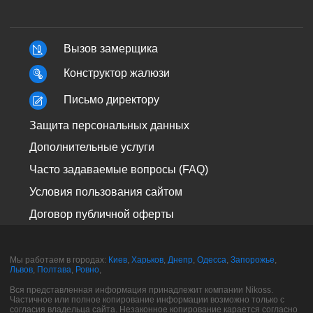
Вызов замерщика
Конструктор жалюзи
Письмо директору
Защита персональных данных
Дополнительные услуги
Часто задаваемые вопросы (FAQ)
Условия пользования сайтом
Договор публичной оферты
Мы работаем в городах:
Киев
,
Харьков
,
Днепр
,
Одесса
,
Запорожье
,
Львов
,
Полтава
,
Ровно
,
Вся представленная информация принадлежит компании Nikoss.
Частичное или полное копирование информации возможно только с
согласия владельца сайта. Незаконное копирование карается согласно