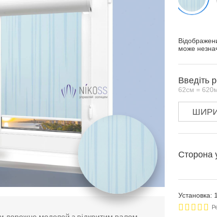
Відображени
може незнач
Введіть 
62см = 620
Сторона 
Установка: 
Р