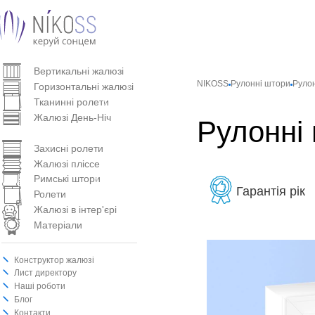
Вертикальнi жалюзi
NIKOSS
Рулонні штори
Рулон
Горизонтальні жалюзі
Тканинні ролети
Жалюзі День-Ніч
Рулонні 
Рулонні штори
Захисні ролети
Жалюзі пліссе
Римські штори
Гарантія рік
Ролети
Жалюзі в інтер'єрі
Матеріали
Конструктор жалюзі
Лист директору
Наші роботи
Блог
Контакти