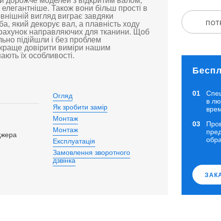
хи дорожче моделей з відкритим валом,
 елегантніше. Також вони більш прості в
овнішній вигляд виграє завдяки
а, який декорує вал, а плавність ходу
ПОТ
 рахунок направляючих для тканини. Щоб
льно підійшли і без проблем
краще довірити виміри нашим
нають їх особливості.
Беспл
Спе
Огляд
в л
Як зробити замір
вре
Монтаж
Про
Монтаж
пред
джера
обр
Експлуатація
Замовлення зворотного
дзвінка
ЗАК