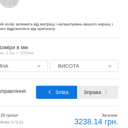
й колір залежить від матриці і налаштувань вашого екрану і
но відрізнятися від оригіналу
розміри в мм
мм, 1,2м = 1200мм
управління
Зліва
Зправа
120 грн/шт
Загалом:
3238.14
грн.
ейтинг:
5
/ 5 (
1
)