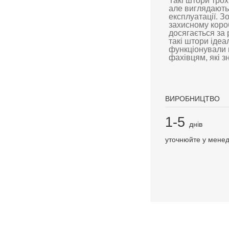
Такі штори тро
але виглядають
експлуатації. З
захисному короб
досягається за
такі штори ідеа
функціонували 
фахівцям, які з
ВИРОБНИЦТВО
1-5
днів
уточнюйте у мене