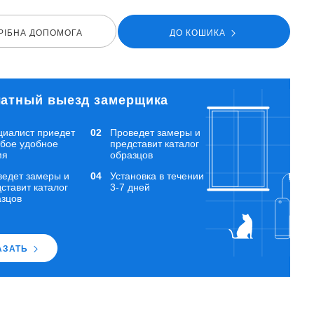
РIБНА ДОПОМОГА
ДО КОШИКА
атный выезд замерщика
циалист приедет
Проведет замеры и
юбое удобное
представит каталог
мя
образцов
ведет замеры и
Установка в течении
ставит каталог
3-7 дней
азцов
АЗАТЬ