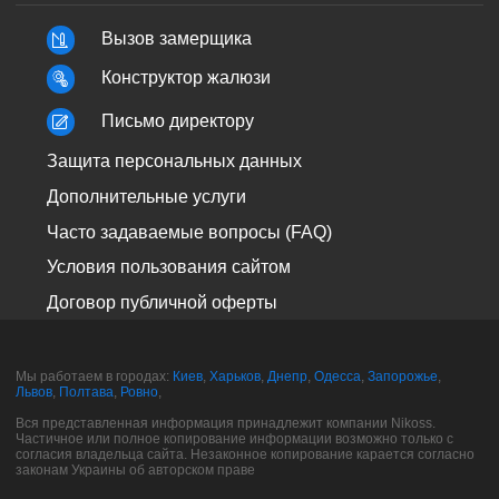
Вызов замерщика
Конструктор жалюзи
Письмо директору
Защита персональных данных
Дополнительные услуги
Часто задаваемые вопросы (FAQ)
Условия пользования сайтом
Договор публичной оферты
Мы работаем в городах:
Киев
,
Харьков
,
Днепр
,
Одесса
,
Запорожье
,
Львов
,
Полтава
,
Ровно
,
Вся представленная информация принадлежит компании Nikoss.
Частичное или полное копирование информации возможно только с
согласия владельца сайта. Незаконное копирование карается согласно
законам Украины об авторском праве