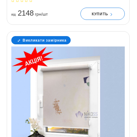
2148
грн/шт
КУПИТЬ
вiд
Викликати замірника