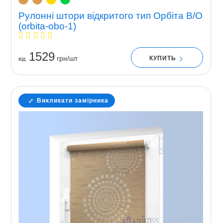
Рулонні штори відкритого тип Орбіта В/О
(orbita-obo-1)
1529
грн/шт
КУПИТЬ
вiд
Викликати замірника