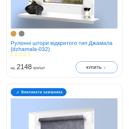
Рулонні штори відкритого тип Джамала
(dzhamala-032)
2148
грн/шт
КУПИТЬ
вiд
Викликати замірника