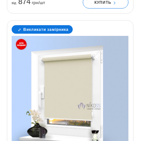
874
грн/шт
КУПИТЬ
вiд
Викликати замірника