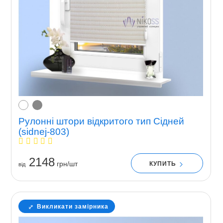
Рулонні штори відкритого тип Сідней
(sidnej-803)
2148
грн/шт
КУПИТЬ
вiд
Викликати замірника