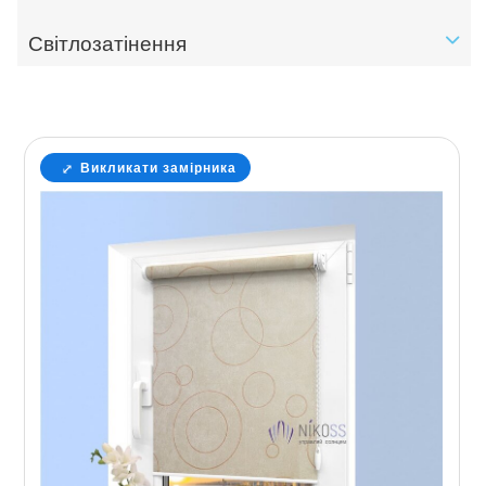
Світлозатінення
Викликати замірника