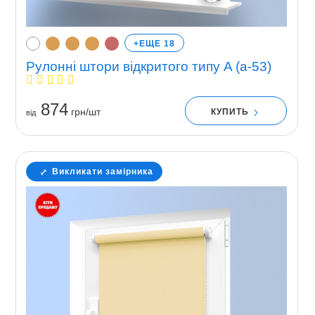
+ЕЩЕ 18
Рулонні штори відкритого типу A (a-53)
874
грн/шт
КУПИТЬ
вiд
Викликати замірника