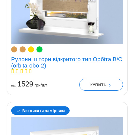
Рулонні штори відкритого тип Орбіта В/О
(orbita-obo-2)
1529
грн/шт
КУПИТЬ
вiд
Викликати замірника