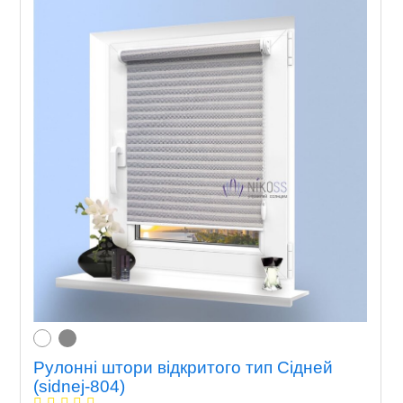
Рулонні штори відкритого тип Сідней
(sidnej-804)