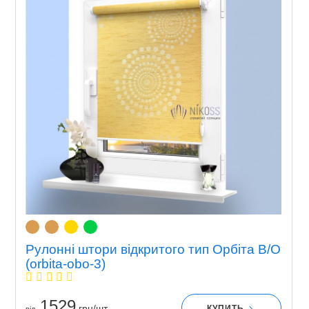
Рулонні штори відкритого тип Орбіта В/О
(orbita-obo-3)
1529
грн/шт
КУПИТЬ
вiд