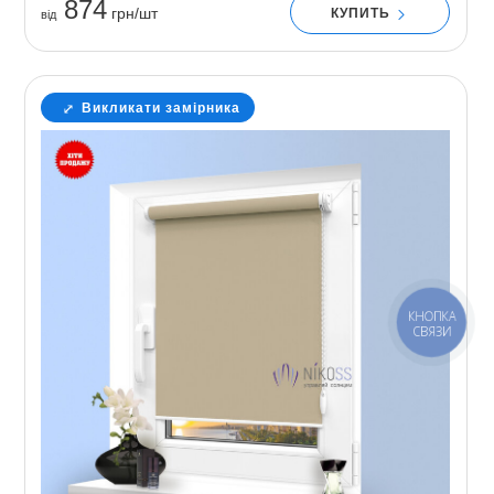
874
грн/шт
КУПИТЬ
вiд
Викликати замірника
КНОПКА
СВЯЗИ