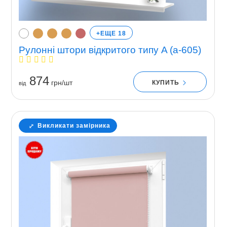
+ЕЩЕ 18
Рулонні штори відкритого типу A (a-605)
874
грн/шт
КУПИТЬ
вiд
Викликати замірника