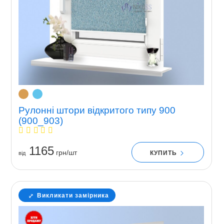
Рулонні штори відкритого типу 900
(900_903)
1165
грн/шт
КУПИТЬ
вiд
Викликати замірника