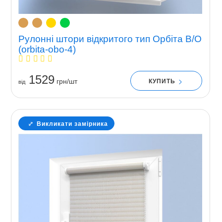
Рулонні штори відкритого тип Орбіта В/О
(orbita-obo-4)
1529
грн/шт
КУПИТЬ
вiд
Викликати замірника