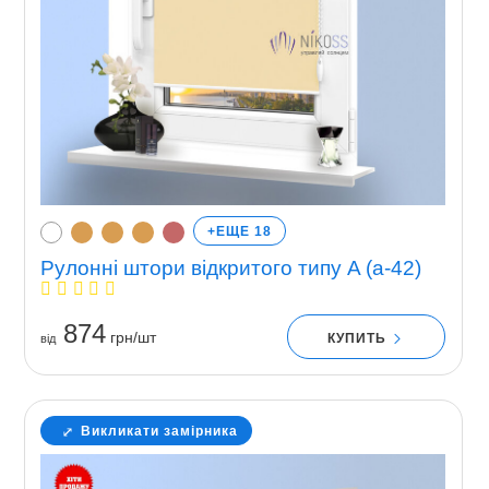
+ЕЩЕ 18
Рулонні штори відкритого типу A (a-42)
874
грн/шт
КУПИТЬ
вiд
Викликати замірника