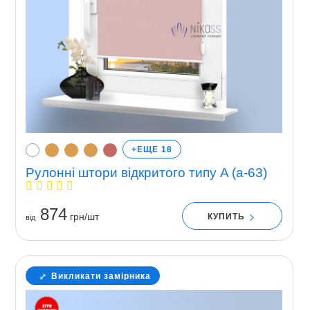
+ЕЩЕ 18
Рулонні штори відкритого типу A (a-63)
874
грн/шт
КУПИТЬ
вiд
Викликати замірника