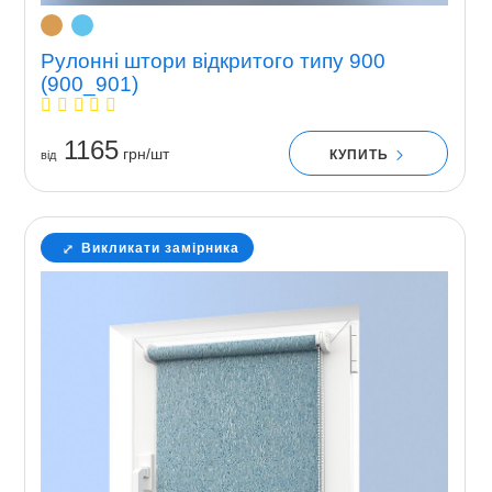
Рулонні штори відкритого типу 900
(900_901)
1165
грн/шт
КУПИТЬ
вiд
Викликати замірника