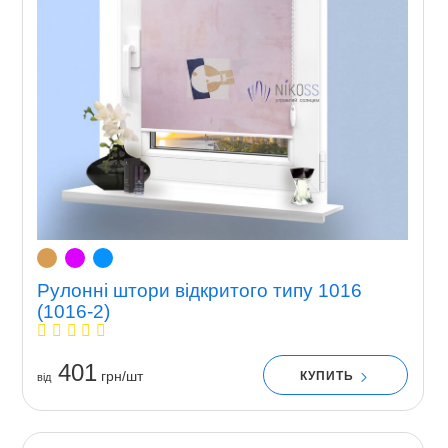
Рулонні штори відкритого типу 1016
(1016-2)
401
грн/шт
КУПИТЬ
вiд