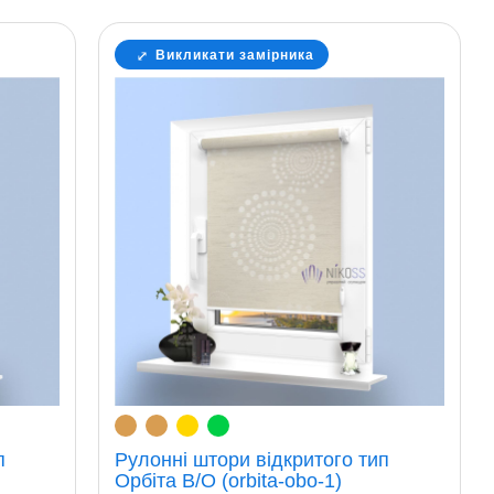
Викликати замірника
п
Рулонні штори відкритого тип
Орбіта В/О (orbita-obo-1)