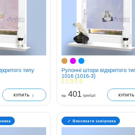
дкритого типу
Рулонні штори відкритого ти
1016 (1016-3)
401
грн/шт.
КУПИТЬ
КУПИТ
вiд
рника
Викликати замірника