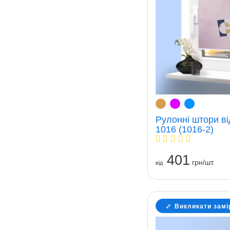
Рулонні штори ві
1016 (1016-2)
401
грн/шт.
вiд
Викликати замі