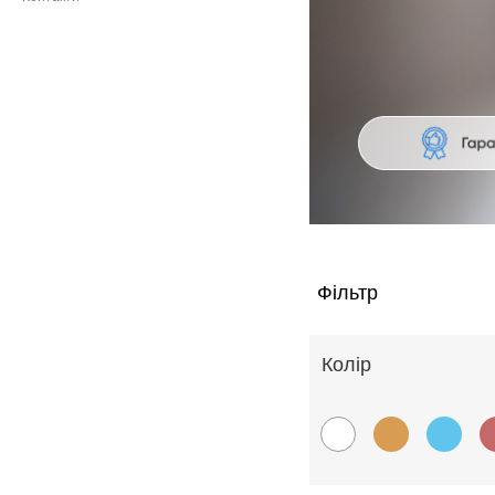
Фільтр
Колiр