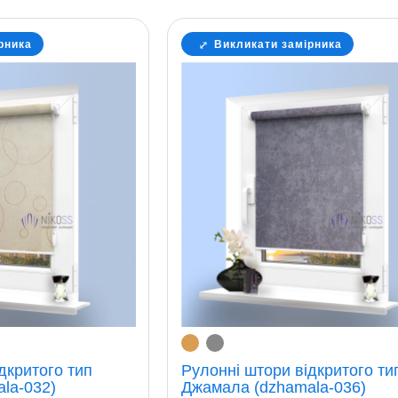
рника
Викликати замірника
дкритого тип
Рулонні штори відкритого ти
la-032)
Джамала (dzhamala-036)