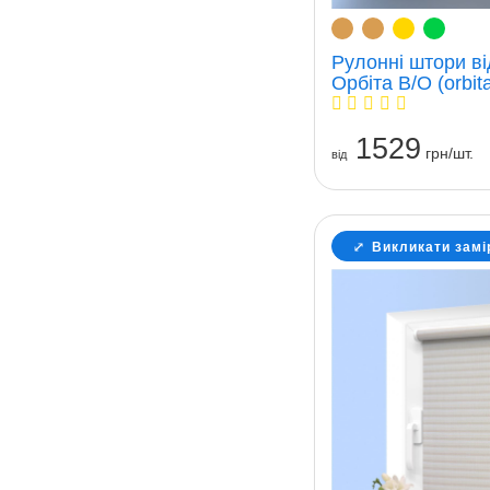
Рулонні штори ві
Орбіта В/О (orbit
1529
грн/шт.
вiд
Викликати замі