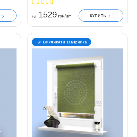
1529
грн/шт.
Ь
КУПИТЬ
вiд
Викликати замірника