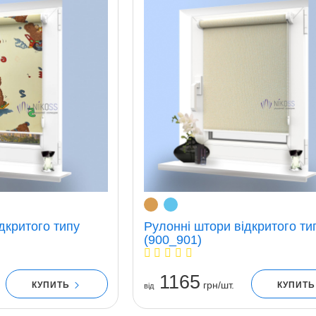
дкритого типу
Рулонні штори відкритого ти
(900_901)
1165
грн/шт.
КУПИТЬ
КУПИТ
вiд