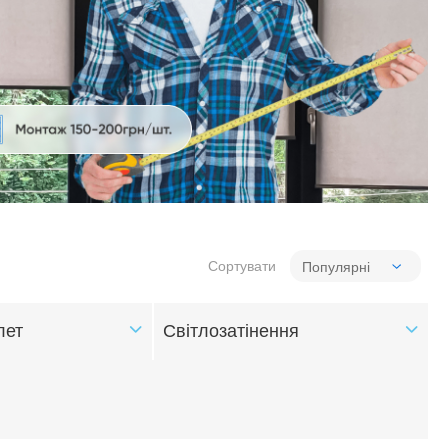
Сортувати
лет
Світлозатінення