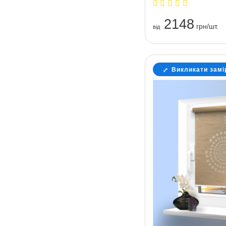
2148
грн/шт.
вiд
Викликати замі