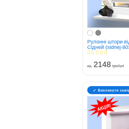
Рулонні штори ві
Сідней (sidnej-80
2148
грн/шт.
вiд
Викликати замі