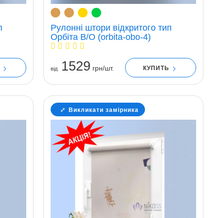
п
Рулонні штори відкритого тип
Орбіта В/О (orbita-obo-4)
1529
грн/шт.
Ь
КУПИТЬ
вiд
Викликати замірника