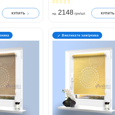
2148
грн/шт.
КУПИТЬ
КУПИТ
вiд
рника
Викликати замірника