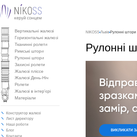
Вертикальнi жалюзi
NIKOSS
Львів
Рулонні штори
Горизонтальні жалюзі
Рулонні ш
Тканинні ролети
Римські штори
Рулонні штори
Захисні ролети
Жалюзі пліссе
Жалюзі День-Ніч
Ролети
Жалюзі в інтер'єрі
Матеріали
Конструктор жалюзі
Лист директору
Наші роботи
Блог
Контакти