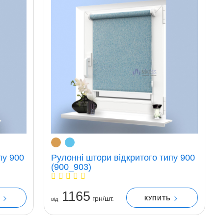
пу 900
Рулонні штори відкритого типу 900
(900_903)
1165
грн/шт.
Ь
КУПИТЬ
вiд