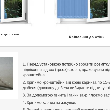
я до стелі
Кріплення до стіни
1. Перед установкою потрібно зробити розмітку
підвіконня з двох (трьох) сторін, враховуючи в
кронштейна
2. Кріпимо кронштейни від краю карниза по 15-
дюбеля (довжину дюбеля вибираєте від типу стін
3. За допомогою гвинта і гайки закріплюємо зас
4. Кріпимо карниз на засувки.
5. Зверніть увагу, що у ламелей жалюзі є лицьов