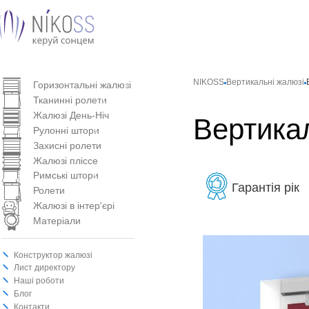
Вертикальнi жалюзi
NIKOSS
Вертикальнi жалюзi
Горизонтальні жалюзі
Тканинні ролети
Жалюзі День-Ніч
Вертика
Рулонні штори
Захисні ролети
Жалюзі пліссе
Римські штори
Гарантія рік
Ролети
Жалюзі в інтер'єрі
Матеріали
Конструктор жалюзі
Лист директору
Наші роботи
Блог
Контакти