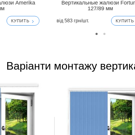
алюзи Amerika
Вертикальные жалюзи Fortu
мм
127/89 мм
вiд 583 грн/шт.
КУПИТЬ
КУПИТ
Варіанти монтажу вертик