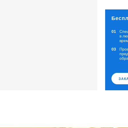
Беспл
Спе
в л
вре
Про
пред
обр
ЗАК