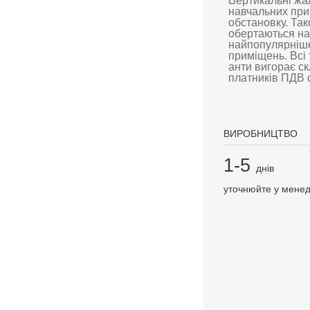
Вертикальні жа
навчальних при
обстановку. Так
обертаються на 
найпопулярніше
приміщень. Всі
анти вигорає с
платників ПДВ с
ВИРОБНИЦТВО
1-5
днів
уточнюйте у мене