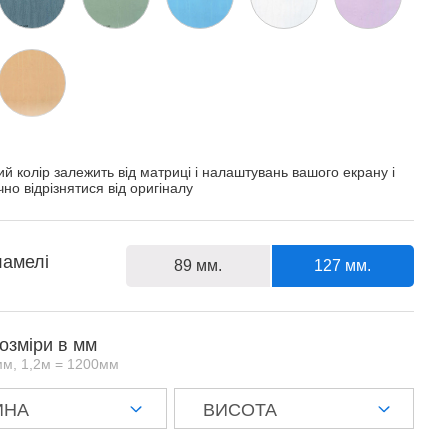
й колір залежить від матриці і налаштувань вашого екрану і
но відрізнятися від оригіналу
амелі
89 мм.
127 мм.
розміри в мм
мм, 1,2м = 1200мм