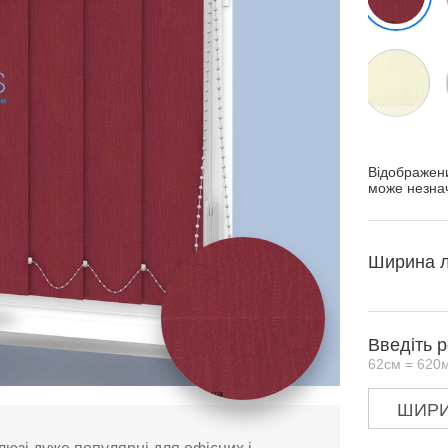
Відображени
може незнач
Ширина л
Введіть 
62см = 620