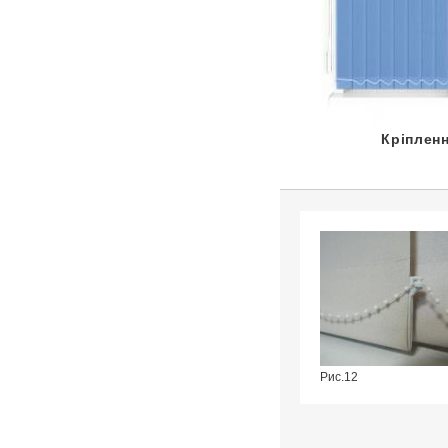
Кріпленн
Рис.12