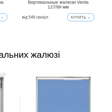
na
Вертикальные жалюзи Venta
127/89 мм
вiд 546 грн/шт.
в
Ь
КУПИТЬ
альних жалюзі