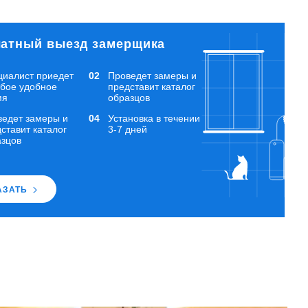
атный выезд замерщика
циалист приедет
Проведет замеры и
юбое удобное
представит каталог
мя
образцов
ведет замеры и
Установка в течении
ставит каталог
3-7 дней
азцов
АЗАТЬ