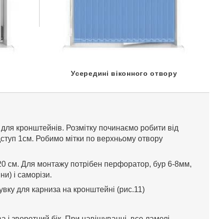
Усередині віконного отвору
 для кронштейнів. Розмітку починаємо робити від
ідступ 1см. Робимо мітки по верхньому отвору
20 см. Для монтажу потрібен перфоратор, бур 6-8мм,
и) і саморізи.
увку для карниза на кронштейні (рис.11)
а і зворотний бік. При навішуванні, все ламелі