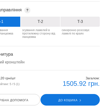
управління
?
-1
T-2
T-3
ування
зсування ламелей в
синхронно розсовує
 ланцюжка
протилежну сторону від
ламелі по краях
ланцюжка
нитура
вий кронштейн
120 грн/шт
Загалом:
1505.92
грн.
ейтинг:
5
/ 5 (
1
)
РIБНА ДОПОМОГА
ДО КОШИКА