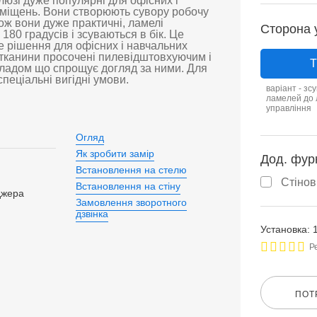
люзі дуже популярні для офісних і
міщень. Вони створюють сувору робочу
ож вони дуже практичні, ламелі
Сторона 
180 градусів і зсуваються в бік. Це
 рішення для офісних і навчальних
 тканини просочені пилевідштовхуючим і
Т
кладом що спрощує догляд за ними. Для
пеціальні вигідні умови.
варіант - зс
ламелей до
управління
Огляд
Як зробити замір
Дод. фур
Встановлення на стелю
Стіно
Встановлення на стіну
джера
Замовлення зворотного
дзвінка
Установка: 
Р
ПОТ