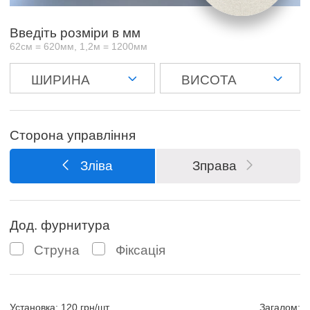
Введіть розміри в мм
62см = 620мм, 1,2м = 1200мм
Сторона управління
Зліва
Зправа
Дод. фурнитура
Струна
Фіксація
Установка: 120 грн/шт
Загалом: