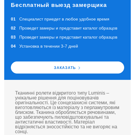
Бесплатный выезд замерщика
Специалист приедет в любое удобное время
Проведет замеры и представит каталог образцов
Проведет замеры и представит каталог образцов
Установка в течении 3-7 дней
ЗАКАЗАТЬ
Тканинні ролети відкритого типу Luminis –
унікальне рішення для поціновувачів
оригінальності. Це сонцезахисні системи, які
виготовляються із матеріалу з перламутровим
блиском. Тканина обробляється речовинами,
що забезпечують пиловідштовхувальні та
антистатичні властивості. Матеріал
відрізняється зносостійкістю та не вигоряє на
сонці.