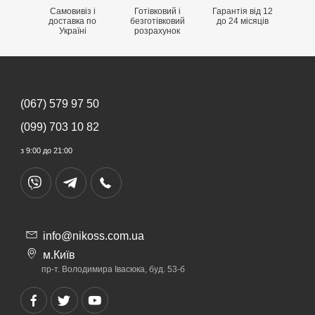
Самовивіз і
Готівковий і
Гарантія від 12
доставка по
безготівковий
до 24 місяців
Україні
розрахунок
(067) 579 97 50
(099) 703 10 82
з 9:00 до 21:00
info@nikoss.com.ua
м.Київ
пр-т. Володимира Івасюка, буд. 53-б