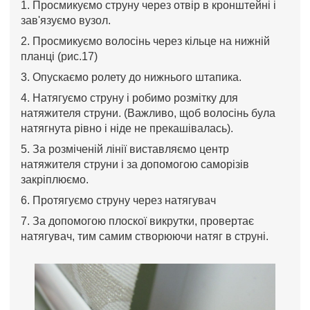
1. Просмикуємо струну через отвір в кронштейні і
зав'язуємо вузол.
2. Просмикуємо волосінь через кільце на нижній
планці (рис.17)
3. Опускаємо ролету до нижнього штапика.
4. Натягуємо струну і робимо розмітку для
натяжителя струни. (Важливо, щоб волосінь була
натягнута рівно і ніде не прекашівалась).
5. За розміченій лінії виставляємо центр
натяжителя струни і за допомогою саморізів
закріплюємо.
6. Протягуємо струну через натягувач
7. За допомогою плоскої викрутки, провертає
натягувач, тим самим створюючи натяг в струні.