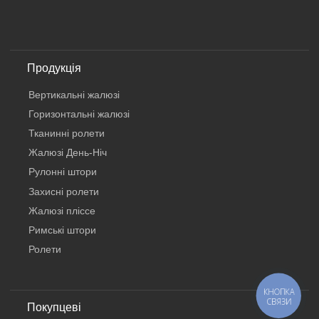
Продукція
Вертикальнi жалюзi
Горизонтальні жалюзі
Тканинні ролети
Жалюзі День-Ніч
Рулонні штори
Захисні ролети
Жалюзі пліссе
Римські штори
Ролети
КНОПКА
СВЯЗИ
Покупцеві