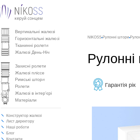
Вертикальнi жалюзi
NIKOSS
Рулонні штори
Рулон
Горизонтальні жалюзі
Тканинні ролети
Жалюзі День-Ніч
Рулонні 
Рулонні штори
Захисні ролети
Жалюзі пліссе
Римські штори
Гарантія рік
Ролети
Жалюзі в інтер'єрі
Матеріали
Конструктор жалюзі
Лист директору
Наші роботи
Блог
Контакти