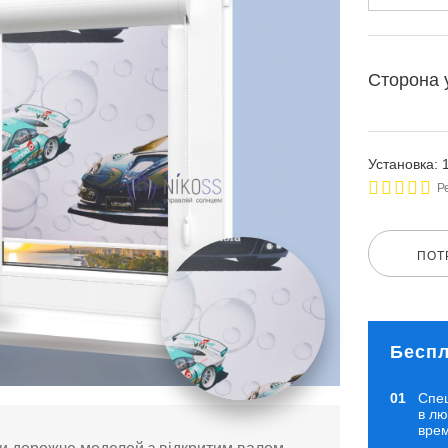
Сторона 
Установка: 
Р
ПОТ
Беспл
Спе
в л
вре