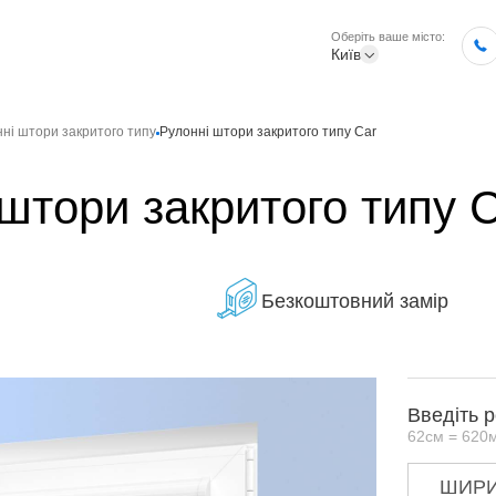
Оберіть ваше місто:
Київ
ні штори закритого типу
Рулонні штори закритого типу Car
штори закритого типу 
Безкоштовний замір
Введіть 
62см = 620