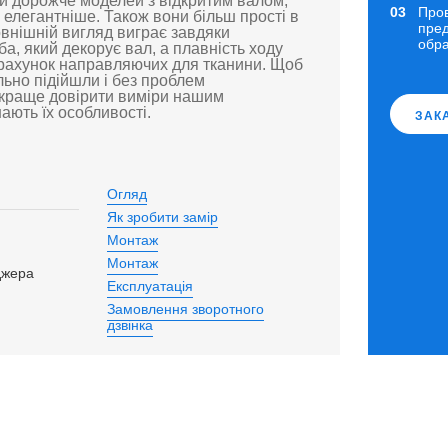
хи дорожче моделей з відкритим валом,
Про
 елегантніше. Також вони більш прості в
пред
овнішній вигляд виграє завдяки
обр
а, який декорує вал, а плавність ходу
 рахунок направляючих для тканини. Щоб
льно підійшли і без проблем
краще довірити виміри нашим
нають їх особливості.
ЗАК
Огляд
Як зробити замір
Монтаж
Монтаж
джера
Експлуатація
Замовлення зворотного
дзвінка