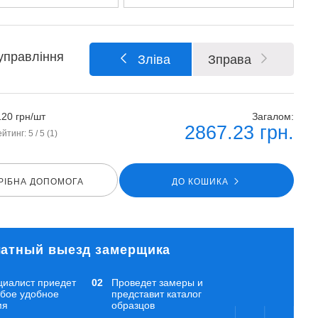
управління
Зліва
Зправа
120 грн/шт
Загалом:
2867.23
грн.
ейтинг:
5
/ 5 (
1
)
РIБНА ДОПОМОГА
ДО КОШИКА
атный выезд замерщика
циалист приедет
Проведет замеры и
юбое удобное
представит каталог
мя
образцов