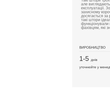
Такі штори тро
але виглядають
експлуатації. З
захисному короб
досягається за
такі штори ідеа
функціонували 
фахівцям, які з
ВИРОБНИЦТВО
1-5
днів
уточнюйте у мене