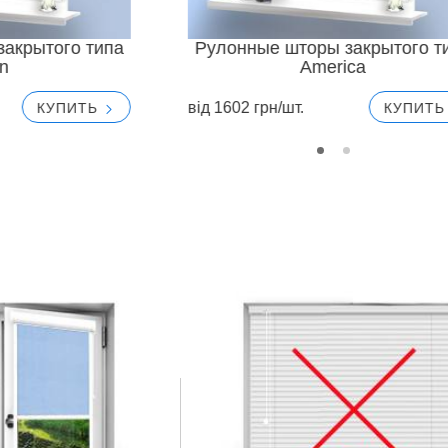
акрытого типа
Рулонные шторы закрытого т
in
America
вiд 1602 грн/шт.
КУПИТЬ
КУПИТ