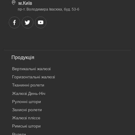
м.Київ
пр-т. Володимира Івасюка, буд. 53-б
Продукція
Вертикальнi жалюзi
Горизонтальні жалюзі
Тканинні ролети
Жалюзі День-Ніч
Рулонні штори
Захисні ролети
Жалюзі пліссе
Римські штори
Ролети