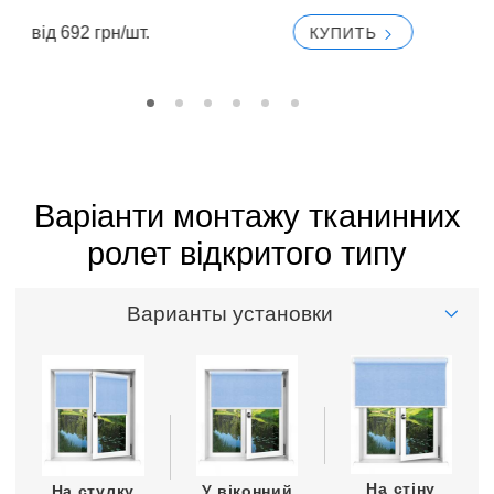
вiд 692 грн/шт.
КУПИТЬ
вi
Варіанти монтажу тканинних
ролет відкритого типу
Варианты установки
На стіну
На стулку
У віконний