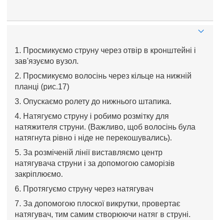
1. Просмикуємо струну через отвір в кронштейні і
зав'язуємо вузол.
2. Просмикуємо волосінь через кільце на нижній
планці (рис.17)
3. Опускаємо ролету до нижнього штапика.
4. Натягуємо струну і робимо розмітку для
натяжителя струни. (Важливо, щоб волосінь була
натягнута рівно і ніде не перекошувались).
5. За розміченій лінії виставляємо центр
натягувача струни і за допомогою саморізів
закріплюємо.
6. Протягуємо струну через натягувач
7. За допомогою плоскої викрутки, провертає
натягувач, тим самим створюючи натяг в струні.