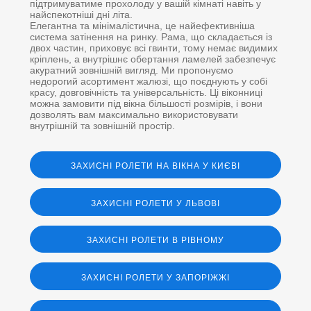
підтримуватиме прохолоду у вашій кімнаті навіть у
найспекотніші дні літа.
Елегантна та мінімалістична, це найефективніша
система затінення на ринку. Рама, що складається із
двох частин, приховує всі гвинти, тому немає видимих ​​
кріплень, а внутрішнє обертання ламелей забезпечує
акуратний зовнішній вигляд. Ми пропонуємо
недорогий асортимент жалюзі, що поєднують у собі
красу, довговічність та універсальність. Ці віконниці
можна замовити під вікна більшості розмірів, і вони
дозволять вам максимально використовувати
внутрішній та зовнішній простір.
ЗАХИСНІ РОЛЕТИ НА ВІКНА У КИЄВІ
ЗАХИСНІ РОЛЕТИ У ЛЬВОВІ
ЗАХИСНІ РОЛЕТИ В РІВНОМУ
ЗАХИСНІ РОЛЕТИ У ЗАПОРІЖЖІ