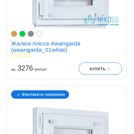
Жалюзі пліссе Awangarda
(awangarda_01white)
3276
грн/шт.
КУПИТЬ
вiд
Викликати замірника