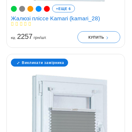
+ЕЩЕ 6
Жалюзі пліссе Kamari (kamari_28)
2257
грн/шт.
КУПИТЬ
вiд
Викликати замірника