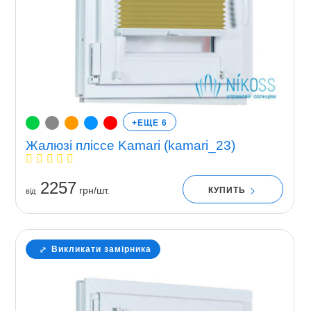
+ЕЩЕ 6
Жалюзі пліссе Kamari (kamari_23)
2257
грн/шт.
КУПИТЬ
вiд
Викликати замірника