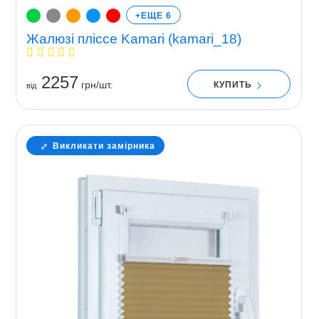
+ЕЩЕ 6
Жалюзі пліссе Kamari (kamari_18)
2257
грн/шт.
КУПИТЬ
вiд
Викликати замірника