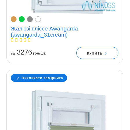
Жалюзі пліссе Awangarda
(awangarda_31cream)
3276
грн/шт.
КУПИТЬ
вiд
Викликати замірника