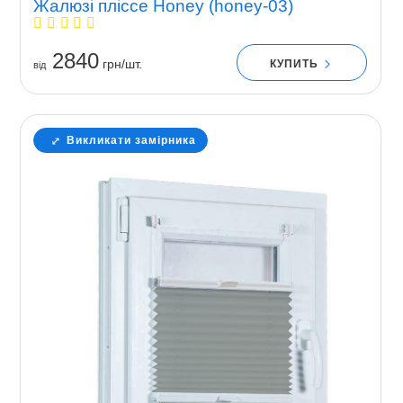
Жалюзі пліссе Honey (honey-03)
2840
грн/шт.
КУПИТЬ
вiд
Викликати замірника