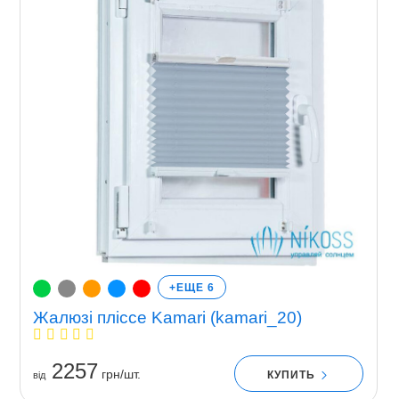
+ЕЩЕ 6
Жалюзі пліссе Kamari (kamari_20)
2257
грн/шт.
КУПИТЬ
вiд