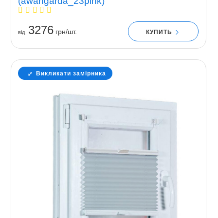
(awangarda_23pink)
3276
грн/шт.
КУПИТЬ
вiд
Викликати замірника