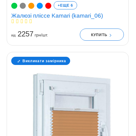
+ЕЩЕ 6
Жалюзі пліссе Kamari (kamari_06)
2257
грн/шт.
КУПИТЬ
вiд
Викликати замірника