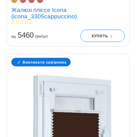
Жалюзі пліссе Icona
(icona_3305cappuccino)
5460
грн/шт.
КУПИТЬ
вiд
Викликати замірника