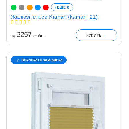
+ЕЩЕ 6
Жалюзі пліссе Kamari (kamari_21)
2257
грн/шт.
КУПИТЬ
вiд
Викликати замірника