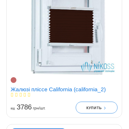
Жалюзі пліссе California (california_2)
3786
грн/шт.
КУПИТЬ
вiд