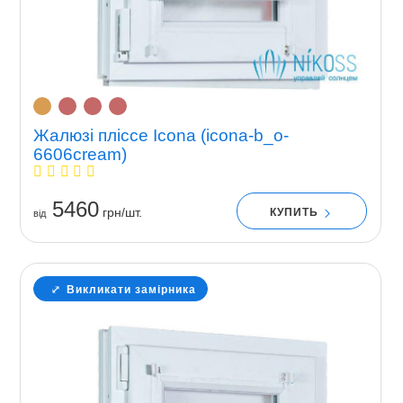
Жалюзі пліссе Icona (icona-b_o-
6606cream)
5460
грн/шт.
КУПИТЬ
вiд
Викликати замірника