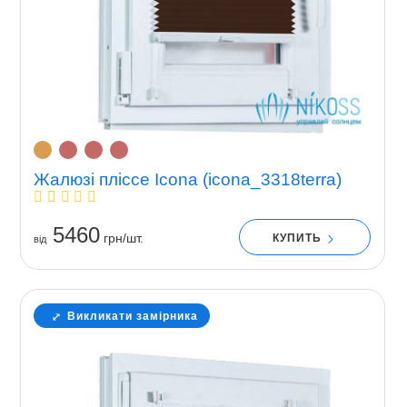
Жалюзі пліссе Icona (icona_3318terra)
5460
грн/шт.
КУПИТЬ
вiд
Викликати замірника