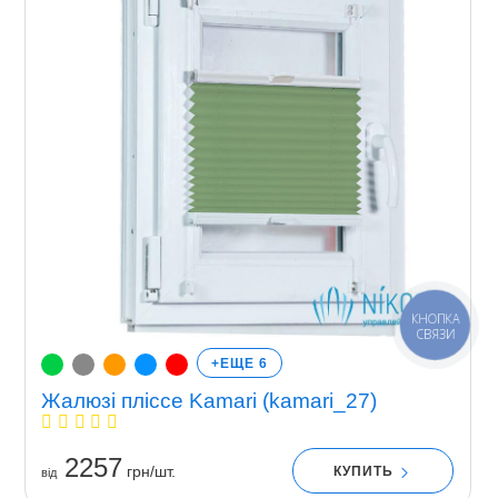
КНОПКА
СВЯЗИ
+ЕЩЕ 6
Жалюзі пліссе Kamari (kamari_27)
2257
грн/шт.
КУПИТЬ
вiд