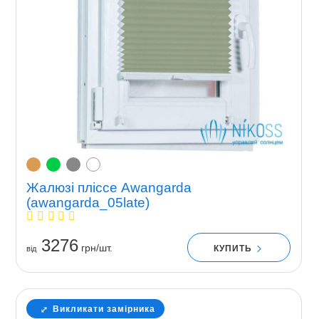
Жалюзі пліссе Awangarda
(awangarda_05late)
3276
грн/шт.
КУПИТЬ
вiд
Викликати замірника