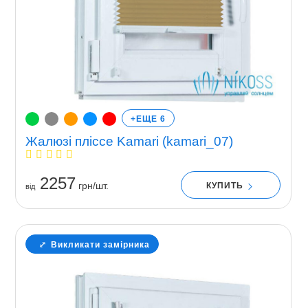
+ЕЩЕ 6
Жалюзі пліссе Kamari (kamari_07)
2257
грн/шт.
КУПИТЬ
вiд
Викликати замірника