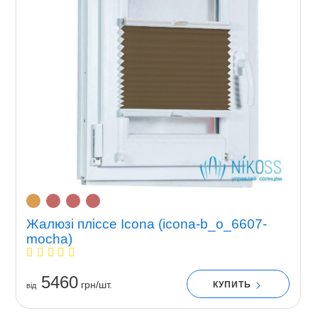
Жалюзі пліссе Icona (icona-b_o_6607-
mocha)
5460
грн/шт.
КУПИТЬ
вiд