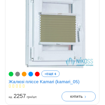
+ЕЩЕ 6
Жалюзі пліссе Kamari (kamari_05)
2257
грн/шт.
КУПИТЬ
вiд