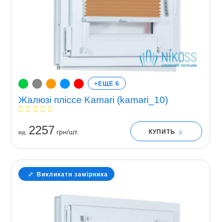
+ЕЩЕ 6
Жалюзі пліссе Kamari (kamari_10)
2257
грн/шт.
КУПИТЬ
вiд
Викликати замірника