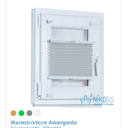
Жалюзі пліссе Awangarda