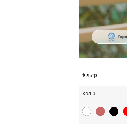
Фільтр
Колiр