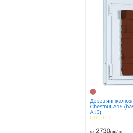
Дерев'яні жалюзі
Chestnut-A15 (ba
A15)
2730
грн/шт.
вiд