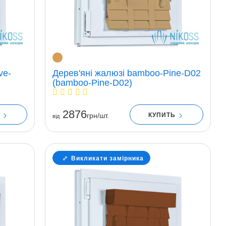
ve-
Дерев'яні жалюзі bamboo-Pine-D02
(bamboo-Pine-D02)
2876
Ь
КУПИТЬ
грн/шт.
вiд
Викликати замірника