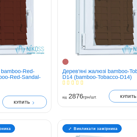
і bamboo-Red-
Дерев'яні жалюзі bamboo-To
boo-Red-Sandal-
D14 (bamboo-Tobacco-D14)
2876
КУПИТ
грн/шт.
вiд
КУПИТЬ
рника
Викликати замірника