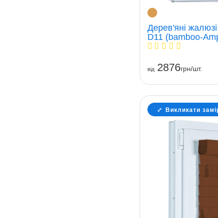
Дерев'яні жалюз
D11 (bamboo-Amp
2876
грн/шт.
вiд
Викликати замі