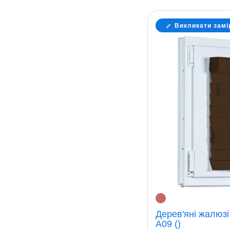
Викликати замі
Дерев'яні жалюз
A09 ()