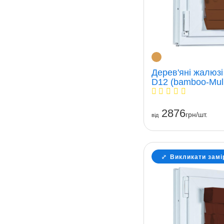
Дерев'яні жалюзі
D12 (bamboo-Mul
2876
грн/шт.
вiд
Викликати замі