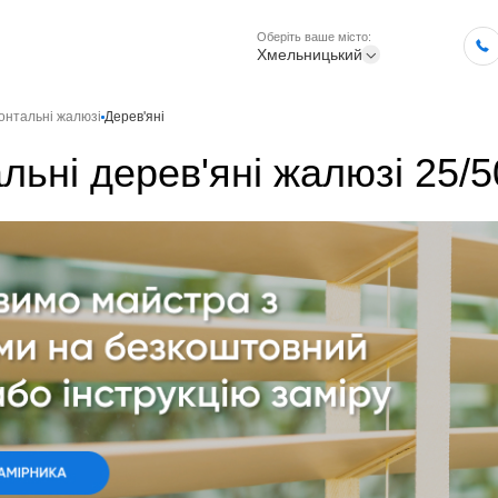
Оберіть ваше місто:
Хмельницький
онтальні жалюзі
Дерев'яні
льні дерев'яні жалюзі 25/