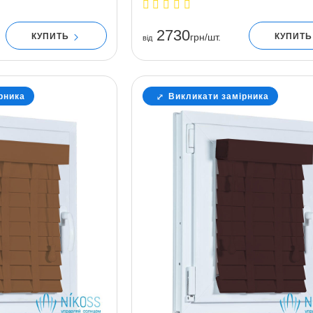
2730
КУПИТЬ
КУПИТ
грн/шт.
вiд
рника
Викликати замірника