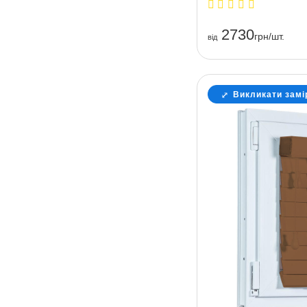
2730
грн/шт.
вiд
Викликати замі