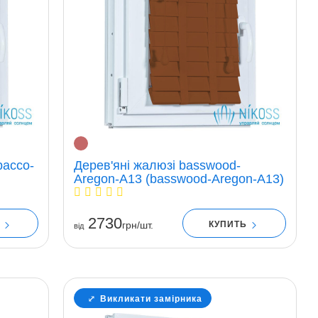
bacco-
Дерев'яні жалюзі basswood-
Aregon-A13 (basswood-Aregon-A13)
2730
Ь
КУПИТЬ
грн/шт.
вiд
Викликати замірника