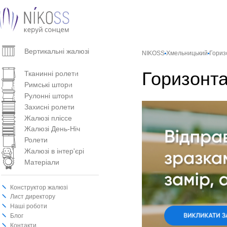
Вертикальнi жалюзi
NIKOSS
Хмельницький
Гориз
Горизонтальні жалюзі
Горизонта
Тканинні ролети
Римські штори
Рулонні штори
Захисні ролети
Жалюзі пліссе
Жалюзі День-Ніч
Ролети
Жалюзі в інтер'єрі
Матеріали
Конструктор жалюзі
Лист директору
Наші роботи
Блог
Контакти