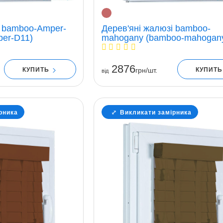
і bamboo-Amper-
Дерев'яні жалюзі bamboo-
er-D11)
mahogany (bamboo-mahogan
2876
КУПИТЬ
КУПИТ
грн/шт.
вiд
рника
Викликати замірника