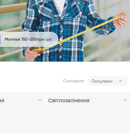
Сортувати
ні
Світлозатінення