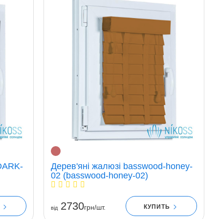
DARK-
Дерев'яні жалюзі basswood-honey-
02 (basswood-honey-02)
2730
Ь
КУПИТЬ
грн/шт.
вiд