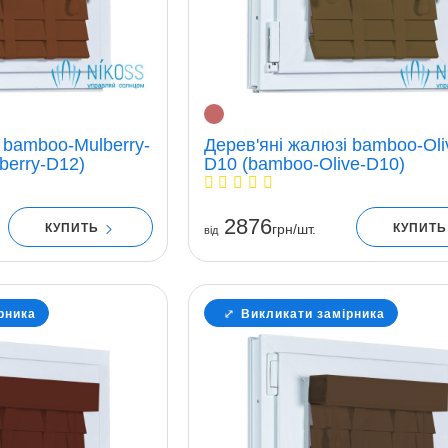
 bamboo-Mulberry-
Дерев'яні жалюзі bamboo-Oli
berry-D12)
D10 (bamboo-Olive-D10)
2876
КУПИТЬ
КУПИТ
грн/шт.
вiд
рника
Викликати замірника