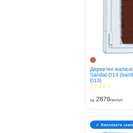
Дерев'яні жалюз
Sandal-D13 (bam
D13)
2876
грн/шт.
вiд
Викликати замі