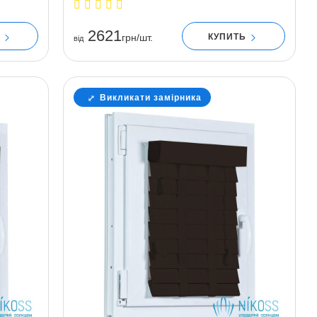
2621
Ь
КУПИТЬ
грн/шт.
вiд
Викликати замірника