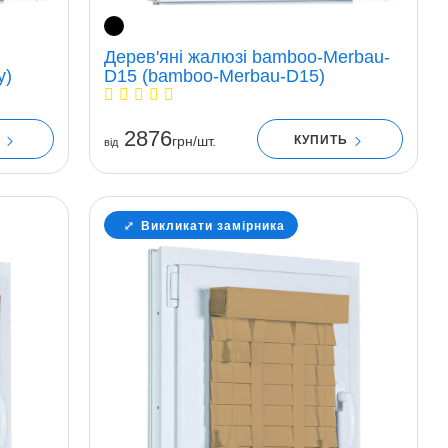
Дерев'яні жалюзі bamboo-Merbau-
y)
D15 (bamboo-Merbau-D15)
2876
Ь
КУПИТЬ
грн/шт.
вiд
Викликати замірника