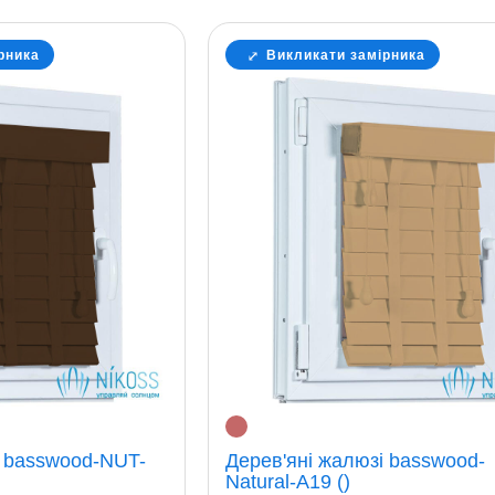
рника
Викликати замірника
і basswood-NUT-
Дерев'яні жалюзі basswood-
Natural-A19 ()