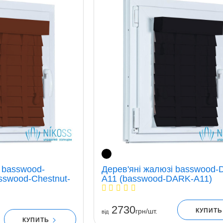
 basswood-
Дерев'яні жалюзі basswood-
sswood-Chestnut-
A11 (basswood-DARK-A11)
2730
КУПИТ
грн/шт.
вiд
КУПИТЬ