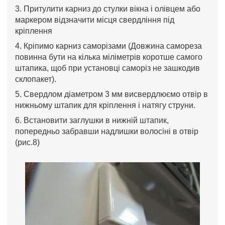
3. Притулити карниз до стулки вікна і олівцем або
маркером відзначити місця свердління під
кріплення
4. Кріпимо карниз саморізами (Довжина самореза
повинна бути на кілька міліметрів коротше самого
штапика, щоб при установці саморіз не зашкодив
склопакет).
5. Свердлом діаметром 3 мм висвердлюємо отвір в
нижньому штапик для кріплення і натягу струни.
6. Встановити заглушки в нижній штапик,
попередньо забравши надлишки волосіні в отвір
(рис.8)