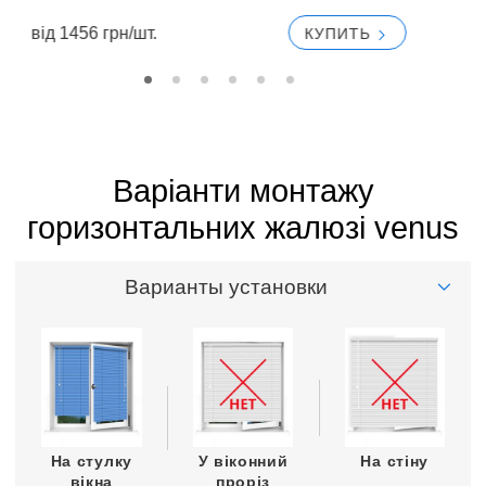
вiд 1456 грн/шт.
вi
КУПИТЬ
Варіанти монтажу
горизонтальних жалюзі venus
Варианты установки
На стулку
У віконний
На стіну
вікна
проріз