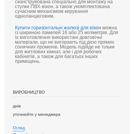
сконструйована спеціально для монтажу на
стулки ПВХ-вікон, а також укомплектована
сучасним механізмом керування
одноланцюговим.
Купити горизонтальні жалюзі для вікон
можна
із шириною ламелей 16 або 25 міліметрів. Для
їх виготовлення використані довговічні
матеріали, що не вигорають під дією прямих
сонячних променів. Модель підійде не тільки
для житлових кімнат, але і для робочих
кабінетів, а також для багатьох інших
приміщень.
ВИРОБНИЦТВО
днів
уточнюйте у менеджера
Огляд