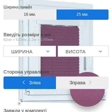
Ширина ламелі
16 мм.
25 мм.
Введіть розміри в мм
62см = 620мм, 1,2м = 1200мм
Сторона управління
Зліва
Зправа
Струна
?
Завжди у комплектi