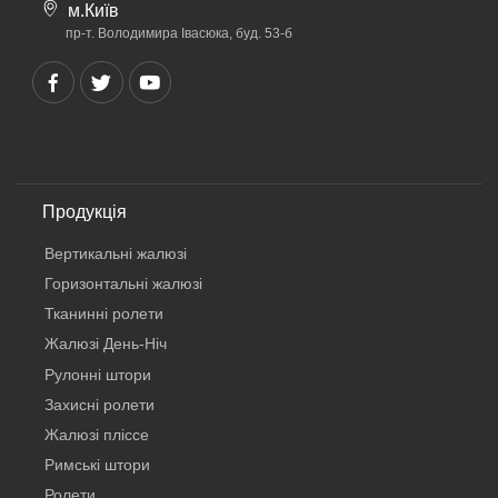
м.Київ
пр-т. Володимира Івасюка, буд. 53-б
Продукція
Вертикальнi жалюзi
Горизонтальні жалюзі
Тканинні ролети
Жалюзі День-Ніч
Рулонні штори
Захисні ролети
Жалюзі пліссе
Римські штори
Ролети