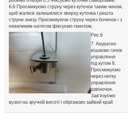
робимо отвори 6.5 Фіксуємо куточки саморізами.
6.6 Просмикуємо струну через куточок таким чином,
щоб жалюзі залишилися зверху куточка і решта
струни знизу. Просмикуючи струну через боченок і з
невеликим натягом фіксуємо гвинтом.
Рис.6
7. Акуратно
вішаємо гачок
управління
під кутом 8.
Просмикуємо
через нитку
управління
дзвіночок.
Зав'язуємо
вузол на зручній висоті і обрізаємо зайвий край