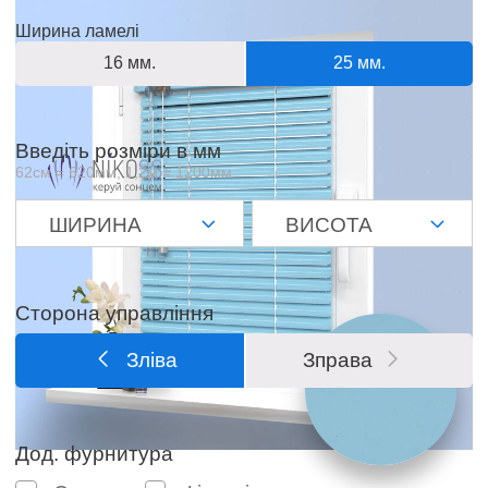
Ширина ламелі
16 мм.
25 мм.
Введіть розміри в мм
62см = 620мм, 1,2м = 1200мм
Сторона управління
Зліва
Зправа
Дод. фурнитура