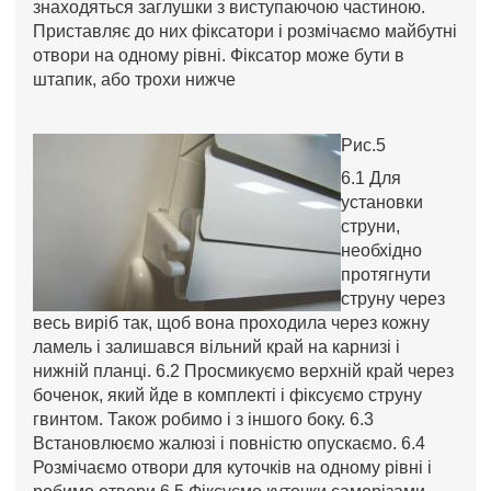
знаходяться заглушки з виступаючою частиною.
Приставляє до них фіксатори і розмічаємо майбутні
отвори на одному рівні. Фіксатор може бути в
штапик, або трохи нижче
Рис.5
6.1 Для
установки
струни,
необхідно
протягнути
струну через
весь виріб так, щоб вона проходила через кожну
ламель і залишався вільний край на карнизі і
нижній планці. 6.2 Просмикуємо верхній край через
боченок, який йде в комплекті і фіксуємо струну
гвинтом. Також робимо і з іншого боку. 6.3
Встановлюємо жалюзі і повністю опускаємо. 6.4
Розмічаємо отвори для куточків на одному рівні і