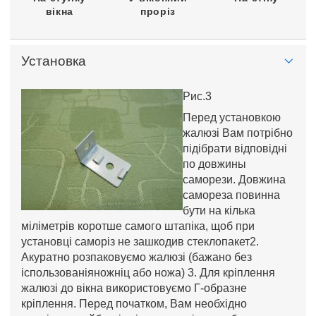
вікна
проріз
Установка
Рис.3
Перед установкою
жалюзі Вам потрібно
підібрати відповідні
по довжины
саморези. Довжина
самореза повинна
бути на кілька
міліметрів коротше самого штапіка, щоб при
установці саморіз не зашкодив стеклопакет2.
Акуратно розпаковуємо жалюзі (бажано без
іспользованіяножніц або ножа) 3. Для кріплення
жалюзі до вікна використовуємо Г-образне
кріплення. Перед початком, Вам необхідно