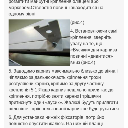
розмітити майбутні кріплення олівцем або
маркером.Отверстія повинні знаходиться на
одному рівні.
(рис.4)
4. Встановлюючи самі
кріплення, зверніть
увагу на те, що
«Вусики» для карниза
повинні «дивитися»
вниз (рис.4)
5. Заводимо карниз максимально близько до вікна і
чіпляємо за дальнюючасть кріплення трохи
розтуляючи карниз, кріпимо за другу частину
крепленія 5.1 Якщо карниз нещільно прилягає до
кріплення, потрібно зняти карниз і трішечки
притиснути один «вусик». Жалюзі будуть прилягати
щільніше і прііспользованіі карниз не буде рухатися
6. Для установки нижніх фіксаторів, потрібно
повністю опустити жалюзі. На нижній планці