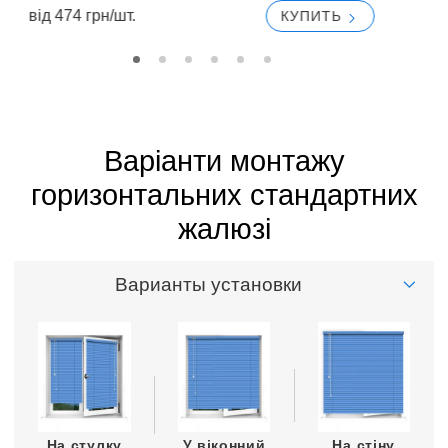
вiд 474 грн/шт.
вi
КУПИТЬ
Варіанти монтажу
горизонтальних стандартних
жалюзі
Варианты установки
На стулку
У віконний
На стіну