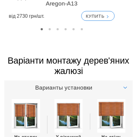
Aregon-A13
вiд 2730 грн/шт.
вi
КУПИТЬ
Варіанти монтажу дерев'яних
жалюзі
Варианты установки
На стулку
У віконний
На стіну