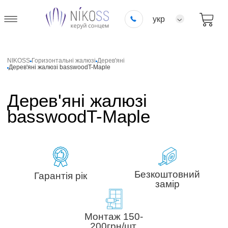
укр
NIKOSS
Горизонтальні жалюзі
Дерев'яні
Дерев'яні жалюзі basswoodT-Maple
Дерев'яні жалюзі
basswoodT-Maple
Безкоштовний
Гарантія рік
замір
Монтаж 150-
200грн/шт.