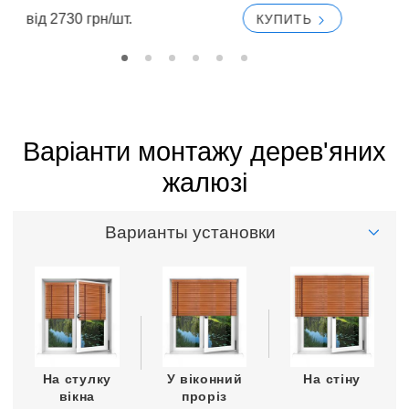
вiд 2730 грн/шт.
вi
КУПИТЬ
Варіанти монтажу дерев'яних
жалюзі
Варианты установки
На стулку
У віконний
На стіну
вікна
проріз