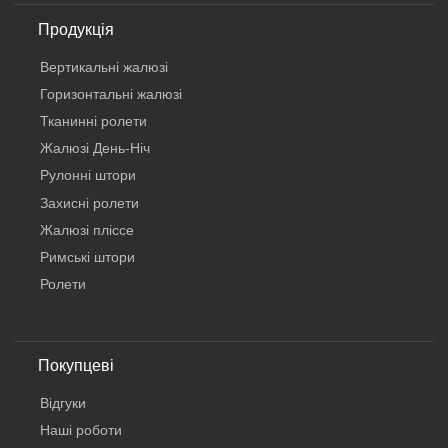
Продукція
Вертикальнi жалюзi
Горизонтальні жалюзі
Тканинні ролети
Жалюзі День-Ніч
Рулонні штори
Захисні ролети
Жалюзі пліссе
Римські штори
Ролети
Покупцеві
Відгуки
Наші роботи