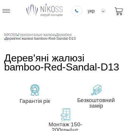
укр
NIKOSS
Горизонтальні жалюзі
Дерев'яні
Дерев'яні жалюзі bamboo-Red-Sandal-D13
Дерев'яні жалюзі
bamboo-Red-Sandal-D13
Безкоштовний
Гарантія рік
замір
Монтаж 150-
200грн/шт.