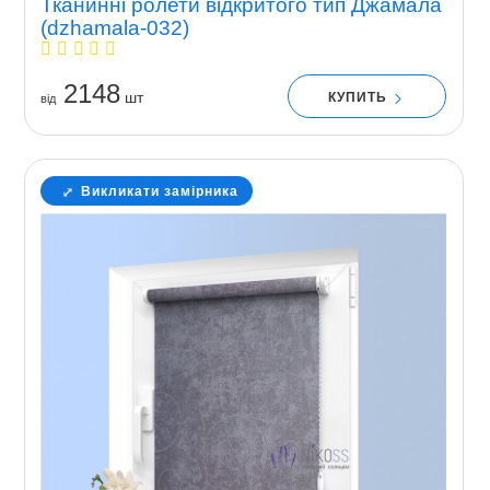
Тканинні ролети відкритого тип Джамала
(dzhamala-032)
2148
шт
КУПИТЬ
вiд
Викликати замірника