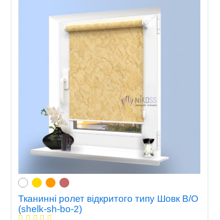
Тканинні ролет відкритого типу Шовк В/О
(shelk-sh-bo-2)