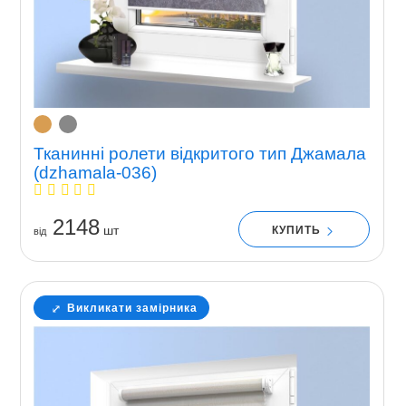
Тканинні ролети відкритого тип Джамала
(dzhamala-036)
2148
шт
КУПИТЬ
вiд
Викликати замірника