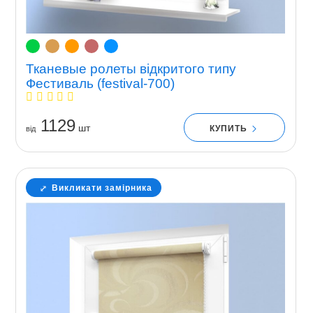
Тканевые ролеты відкритого типу
Фестиваль (festival-700)
1129
шт
КУПИТЬ
вiд
Викликати замірника