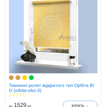
Тканинні ролет відкритого тип Орбіта В/
О (orbita-obo-3)
1529
шт
КУПИТЬ
вiд