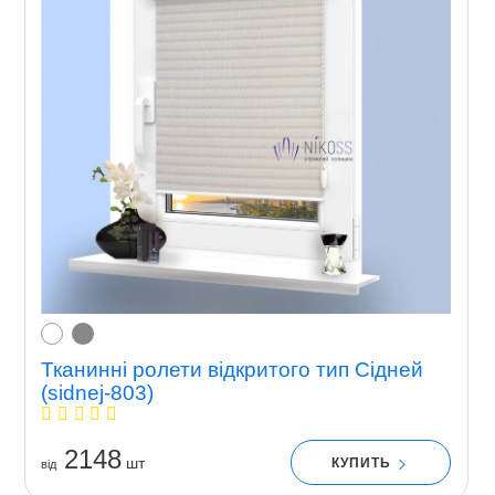
Тканинні ролети відкритого тип Сідней
(sidnej-803)
2148
шт
КУПИТЬ
вiд