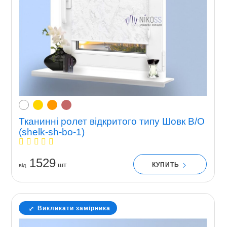
Тканинні ролет відкритого типу Шовк В/О
(shelk-sh-bo-1)
1529
шт
КУПИТЬ
вiд
Викликати замірника