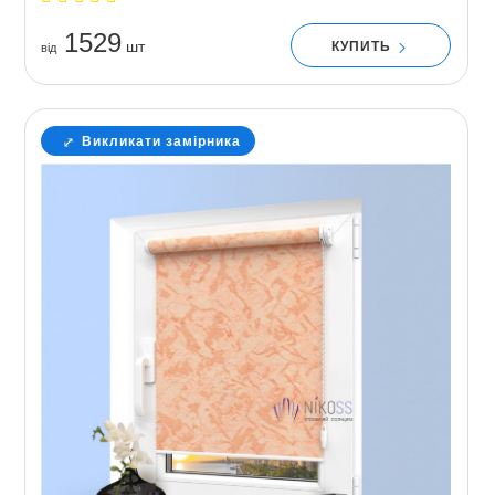
1529
шт
КУПИТЬ
вiд
Викликати замірника