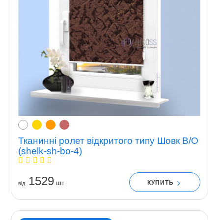
Тканинні ролет відкритого типу Шовк В/О
(shelk-sh-bo-4)
1529
шт
КУПИТЬ
вiд