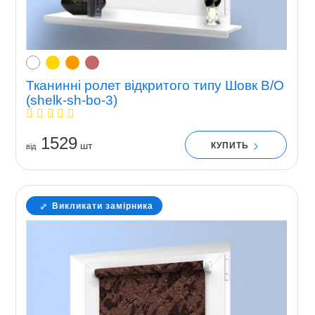
Тканинні ролет відкритого типу Шовк В/О
(shelk-sh-bo-3)
1529
шт
КУПИТЬ
вiд
Викликати замірника