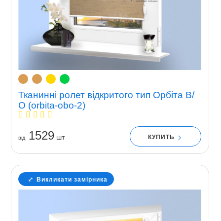
Тканинні ролет відкритого тип Орбіта В/
О (orbita-obo-2)
1529
шт
КУПИТЬ
вiд
Викликати замірника