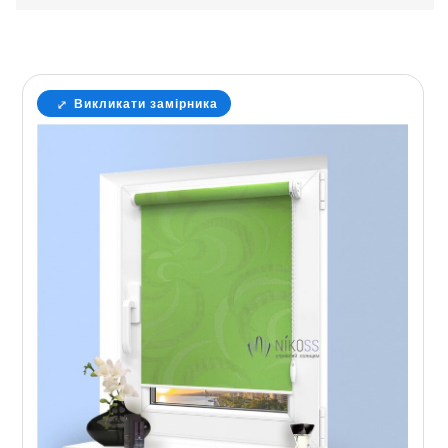
Викликати замірника