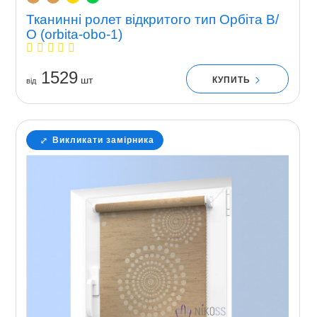
Тканинні ролет відкритого тип Орбіта В/
О (orbita-obo-1)
1529
шт
КУПИТЬ
вiд
Викликати замірника