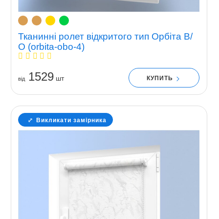
Тканинні ролет відкритого тип Орбіта В/
О (orbita-obo-4)
1529
шт
КУПИТЬ
вiд
Викликати замірника