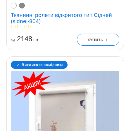
Тканинні ролети відкритого тип Сідней
(sidnej-804)
2148
шт
КУПИТЬ
вiд
Викликати замірника