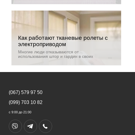
самостоятельно. Это интересное творческое
занятие, результатом которого вы будете
приятно удивлены.
Как работают тканевые ролеты с
электроприводом
Многие люди отказываются от
использования штор и гардин в своих
жилищах. На их смену пришли современные
тканевые ролеты с электроприводом. Это
эстетичные, функциональные изделия,
способные стать «изюминкой» в любом
дизайне интерьера.
(067) 579 97 50
(099) 703 10 82
с 9:00 до 21:00