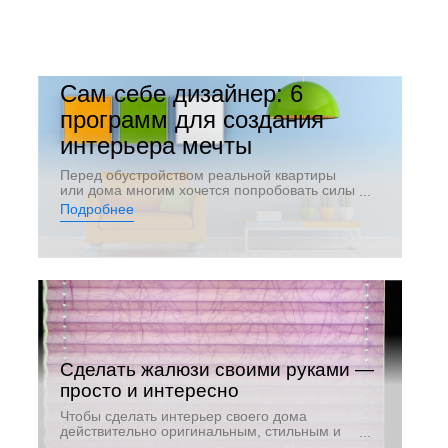
Сам себе дизайнер: 6
программ для создания
интерьера мечты
Перед обустройством реальной квартиры
или дома многим хочется попробовать силы
в дизайнерском искусстве. Современные
Подробнее
программы и приложение позволяют
сделать этою сидя в любимом кресле с
кружкой чая. Не нужно учиться, приобретать
навыки. Есть программа и вы. Можно
начинать творить. Обилие приложений —
это не только простор для возможностей, но
и для того, чтобы в них потеряться.
Сделать жалюзи своими руками —
просто и интересно
Чтобы сделать интерьер своего дома
действительно оригинальным, стильным и
уютным, можно смастерить жалюзи