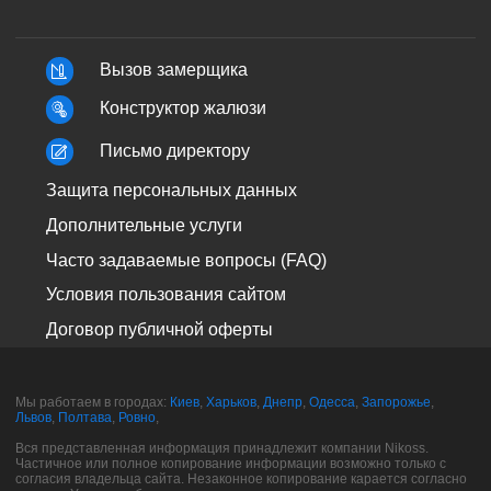
Вызов замерщика
Конструктор жалюзи
Письмо директору
Защита персональных данных
Дополнительные услуги
Часто задаваемые вопросы (FAQ)
Условия пользования сайтом
Договор публичной оферты
Мы работаем в городах:
Киев
,
Харьков
,
Днепр
,
Одесса
,
Запорожье
,
Львов
,
Полтава
,
Ровно
,
Вся представленная информация принадлежит компании Nikoss.
Частичное или полное копирование информации возможно только с
согласия владельца сайта. Незаконное копирование карается согласно