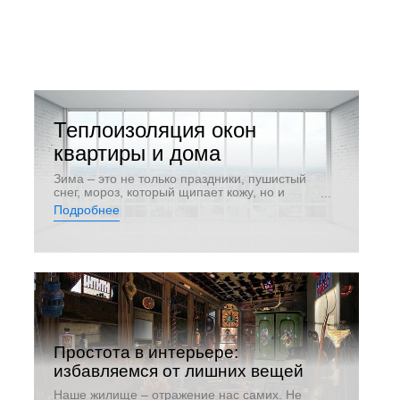
Теплоизоляция окон
квартиры и дома
Зима – это не только праздники, пушистый
снег, мороз, который щипает кожу, но и
потребность в максимальном обогреве
Подробнее
помещения для поддержания комфортной
температуры. Учитывая стоимость
отопления, целесообразно подумать над
тем, как можно оптимально снизить
теплопотери.
Простота в интерьере:
избавляемся от лишних вещей
Наше жилище – отражение нас самих. Не