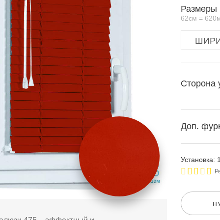
Размеры 
62см = 620
Сторона 
Доп. фур
Установка: 
Р
Н