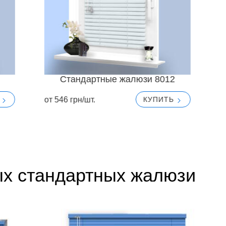
Стандартные жалюзи 8012
от 546 грн/шт.
о
Ь
КУПИТЬ
ых стандартных жалюзи