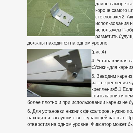
длине саморезы.
короче самого ш
стеклопакет2. А
использования н
используем Г-об
разметить будущ
должны находится на одном уровне.
(рис.4)
4. Устанавливая с
«Усики»для карниз
5. Заводим карниз
часть крепления ч
крепления5.1 Если
снять карниз и не
более плотно и при использовании карниз не б
6. Для установки нижних фиксаторов, нужно п
находятся заглушки с выступающей частью. П
отверстия на одном уровне. Фиксатор может бы