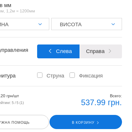
в мм
мм, 1,2м = 1200мм
управления
Слева
Справа
нитура
Струна
Фиксация
120 грн/шт
Всего:
537.99
грн.
ейтинг:
5
/ 5 (
1
)
УЖНА ПОМОЩЬ
В КОРЗИНУ