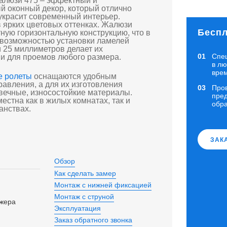
алюзи 475 – эффектный и
 оконный декор, который отлично
украсит современный интерьер.
 ярких цветовых оттенках. Жалюзи
Беспл
ную горизонтальную конструкцию, что в
 возможностью установки ламелей
 25 миллиметров делает их
Спе
и для проемов любого размера.
в л
вре
е ролеты
оснащаются удобным
авления, а для их изготовления
Про
вечные, износостойкие материалы.
пред
естна как в жилых комнатах, так и
обр
анствах.
ЗАК
Обзор
Как сделать замер
Монтаж с нижней фиксацией
Монтаж с струной
джера
Эксплуатация
Заказ обратного звонка