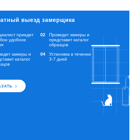
атный выезд замерщика
циалист приедет
Проведет замеры и
юбое удобное
представит каталог
мя
образцов
ведет замеры и
Установка в течении
ставит каталог
3-7 дней
азцов
АЗАТЬ