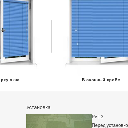
орку окна
В оконный проём
Установка
Рис.3
Перед установк