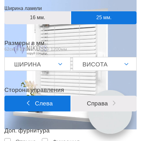
Ширина ламели
16 мм.
25 мм.
Размеры в мм
62см = 620мм, 1,2м = 1200мм
Сторона управления
Слева
Справа
Доп. фурнитура