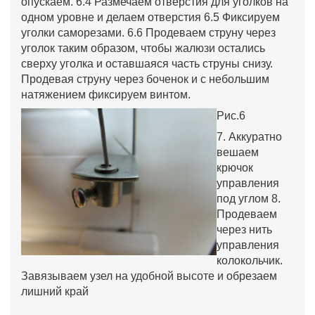
опускаем. 6.4 Размечаем отверстия для уголков на
одном уровне и делаем отверстия 6.5 Фиксируем
уголки саморезами. 6.6 Продеваем струну через
уголок таким образом, чтобы жалюзи остались
сверху уголка и оставшаяся часть струны снизу.
Продевая струну через боченок и с небольшим
натяжением фиксируем винтом.
Рис.6
7. Аккуратно
вешаем
крючок
управления
под углом 8.
Продеваем
через нить
управления
колокольчик.
Завязываем узел на удобной высоте и обрезаем
лишний край