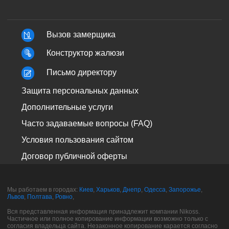
Вызов замерщика
Конструктор жалюзи
Письмо директору
Защита персональных данных
Дополнительные услуги
Часто задаваемые вопросы (FAQ)
Условия пользования сайтом
Договор публичной оферты
Мы работаем в городах:
Киев
,
Харьков
,
Днепр
,
Одесса
,
Запорожье
,
Львов
,
Полтава
,
Ровно
,
Вся представленная информация принадлежит компании Nikoss.
Частичное или полное копирование информации возможно только с
согласия владельца сайта. Незаконное копирование карается согласно