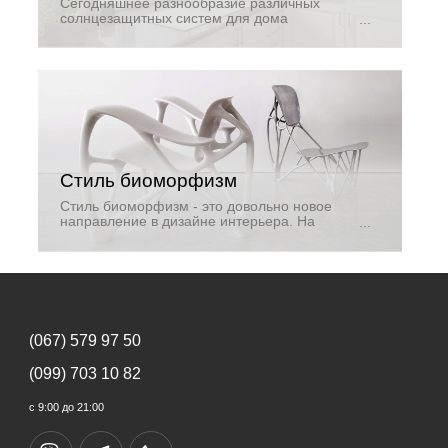
Сегодняшнее разнообразие различных
солнцезащитных систем для дома
достаточно велико. Тем не менее,
конкуренция между ними и классическими
шторами существует до сих пор: и
достаточно серьезная.
Стиль биоморфизм
Стиль биоморфизм - это довольно новое
направление в дизайне интерьера. На
самом деле, он собрал чуть ли не все
лучшее, что вообще есть в современных
интерьерах. Здесь и максимально
функциональное использование
пространства, здесь и простота, но при этом
- высокое качество в отделке.
(067) 579 97 50
(099) 703 10 82
с 9:00 до 21:00