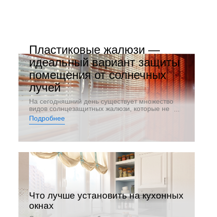
Пластиковые жалюзи —
идеальный вариант защиты
помещения от солнечных
лучей
На сегодняшний день существует множество
видов солнцезащитных жалюзи, которые не
только защищают интерьер от яркого
Подробнее
солнца, но и станут достойным украшением
интерьера.
Что лучше установить на кухонных
окнах