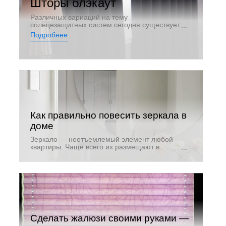
Шторы блэкаут
Различных вариаций на тему
солнцезащитных систем сегодня существует
довольно много. Разные материалы, разные
Подробнее
конструкции, функционал, стоимость, мы
уверены, что абсолютно каждый может
найти вариант, идеально подходящий как
вкусу, так и кошельку.
Как правильно повесить зеркала в
доме
Зеркало — неотъемлемый элемент любой
квартиры. Чаще всего их размещают в
ванных комнатах и коридорах, но они также
появляются в других, менее очевидных
комнатах, таких как гостиная
Сделать жалюзи своими руками —