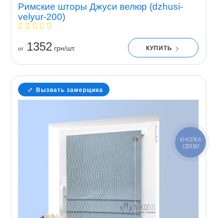
Римские шторы Джуси велюр (dzhusi-
velyur-200)
1352
грн/шт.
КУПИТЬ
от
Вызвать замерщика
КНОПКА
СВЯЗИ