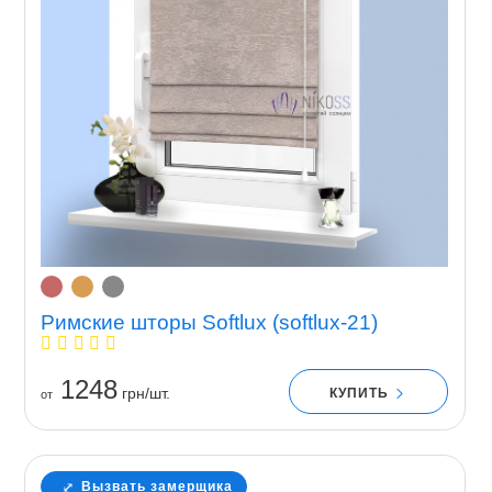
Римские шторы Softlux (softlux-21)
1248
грн/шт.
КУПИТЬ
от
Вызвать замерщика