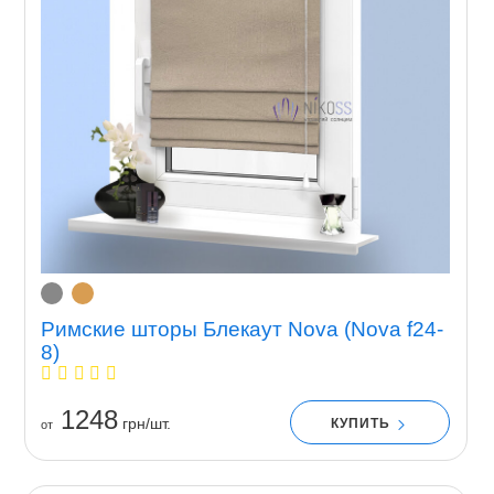
Римские шторы Блекаут Nova (Nova f24-
8)
1248
грн/шт.
КУПИТЬ
от