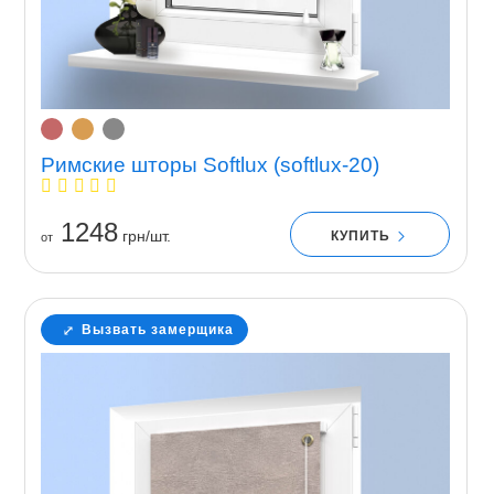
Римские шторы Softlux (softlux-20)
1248
грн/шт.
КУПИТЬ
от
Вызвать замерщика