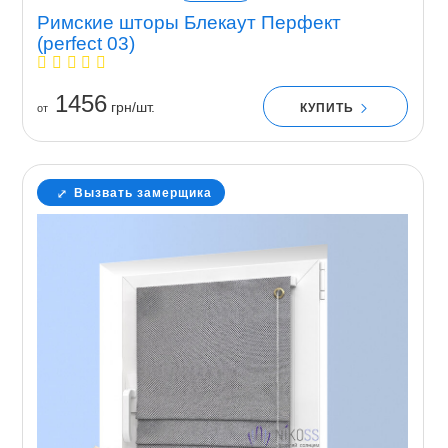
Римские шторы Блекаут Перфект
(perfect 03)
1456
грн/шт.
КУПИТЬ
от
Вызвать замерщика