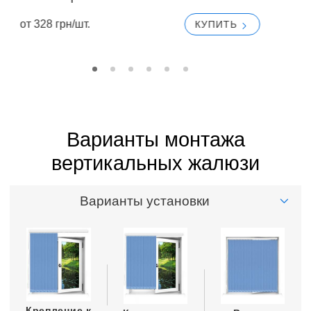
от 328 грн/шт.
КУПИТЬ
от
Варианты монтажа
вертикальных жалюзи
Варианты установки
Крепление к