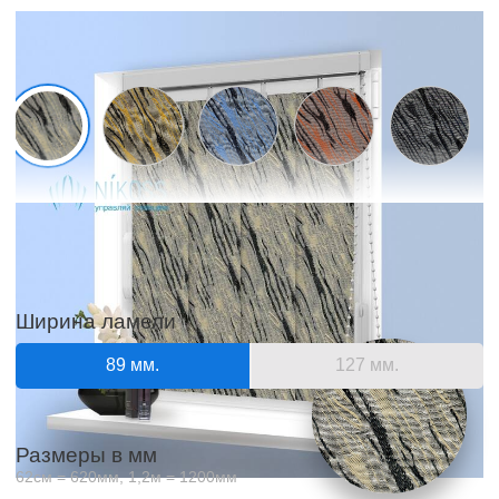
Образцы материалов
Отображаемый цвет зависит от матрицы и настроек вашего
экрана и может незначительно отличаться от оригинала
Ширина ламели
89 мм.
127 мм.
Размеры в мм
62см = 620мм, 1,2м = 1200мм