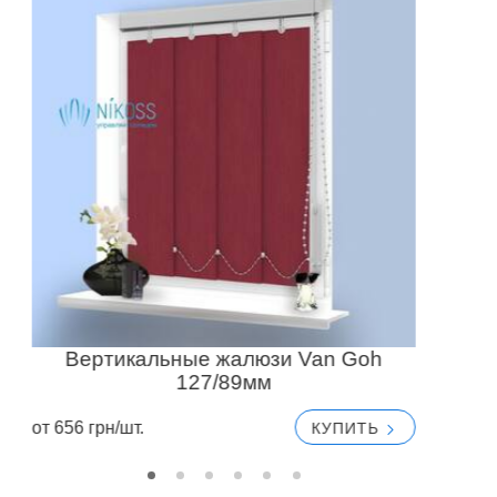
Вертикальные жалюзи Van Goh
127/89мм
от
от 656 грн/шт.
КУПИТЬ