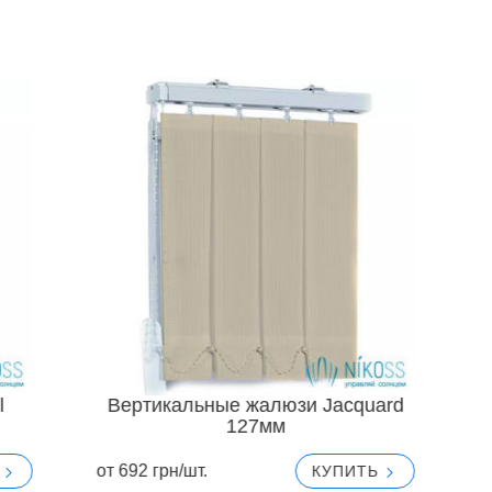
l
Вертикальные жалюзи Jacquard
127мм
от 692 грн/шт.
о
Ь
КУПИТЬ