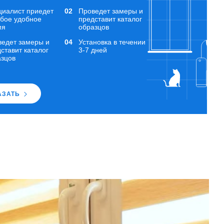
циалист приедет
Проведет замеры и
юбое удобное
представит каталог
мя
образцов
ведет замеры и
Установка в течении
ставит каталог
3-7 дней
азцов
АЗАТЬ