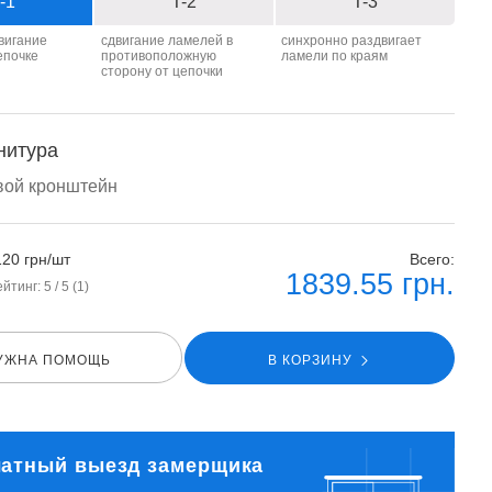
-1
T-2
T-3
двигание
сдвигание ламелей в
синхронно раздвигает
епочке
противоположную
ламели по краям
сторону от цепочки
нитура
вой кронштейн
120 грн/шт
Всего:
1839.55
грн.
ейтинг:
5
/ 5 (
1
)
УЖНА ПОМОЩЬ
В КОРЗИНУ
атный выезд замерщика