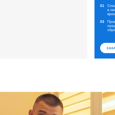
Спе
в л
вре
Про
пред
обр
ЗАК