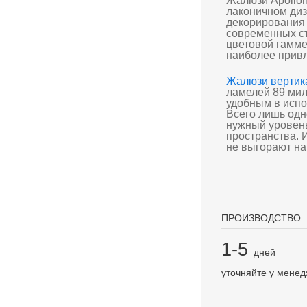
Жалюзи Apollon
лаконичном диз
декорирования
современных с
цветовой гамме
наиболее привл
Жалюзи вертик
ламелей 89 ми
удобным в исп
Всего лишь одн
нужный уровен
пространства. 
не выгорают на
ПРОИЗВОДСТВО
1-5
дней
уточняйте у мене