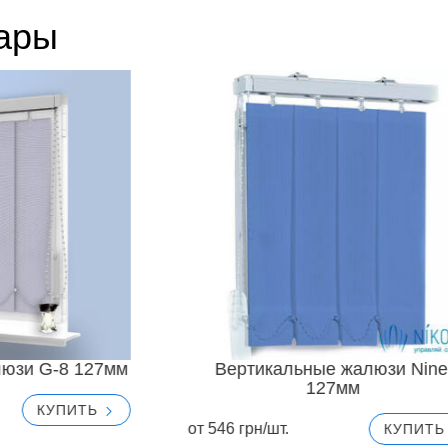
вары
люзи G-8 127мм
Вертикальные жалюзи Nine
127мм
КУПИТЬ
от 546 грн/шт.
КУПИТ