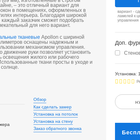
 (89 мм), изготовленные в строгом
Т
айне, – это отличный вариант для
 окон в помещениях, оформленных в
вариант - с
тилях интерьера. Благодаря широкой
ламелей к ц
 каждый заказчик сможет подобрать
управления
екательный для него вариант.
альные тканевые
Apollon с шириной
ллиметров оснащены надежным и
Доп. фур
ользовании механизмом управления.
о движение руки позволяет установить
Стено
ь освещения жилого или рабочего
Использованные ткани просты в уходе и
 солнце.
Установка: 
Р
Обзор
Н
Как сделать замер
Установка на потолок
Установка на стену
джера
Заказ обратного звонка
Беспл