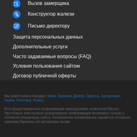
Вызов замерщика
Конструктор жалюзи
Письмо директору
Защита персональных данных
Дополнительные услуги
Часто задаваемые вопросы (FAQ)
Условия пользования сайтом
Договор публичной оферты
Мы работаем в городах:
Киев
,
Харьков
,
Днепр
,
Одесса
,
Запорожье
,
Львов
,
Полтава
,
Ровно
,
Вся представленная информация принадлежит компании Nikoss.
Частичное или полное копирование информации возможно только с
согласия владельца сайта. Незаконное копирование карается согласно
законам Украины об авторском праве