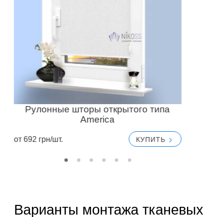
Рулонные шторы открытого типа
America
от 692 грн/шт.
от
КУПИТЬ
Варианты монтажа тканевых