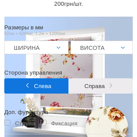
200грн/шт.
Размеры в мм
62см = 620мм, 1,2м = 1200мм
Сторона управления
Слева
Справа
Доп. фурнитура
Струна
Фиксация