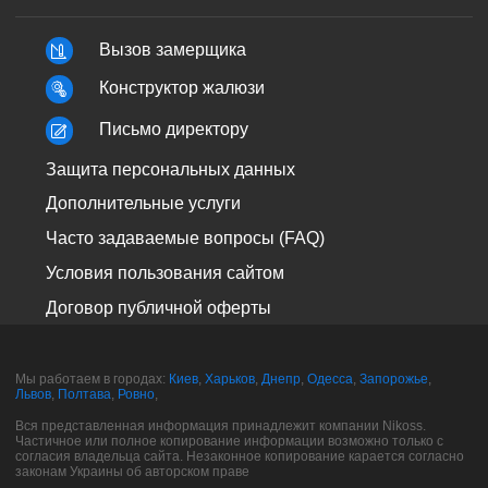
Вызов замерщика
Конструктор жалюзи
Письмо директору
Защита персональных данных
Дополнительные услуги
Часто задаваемые вопросы (FAQ)
Условия пользования сайтом
Договор публичной оферты
Мы работаем в городах:
Киев
,
Харьков
,
Днепр
,
Одесса
,
Запорожье
,
Львов
,
Полтава
,
Ровно
,
Вся представленная информация принадлежит компании Nikoss.
Частичное или полное копирование информации возможно только с
согласия владельца сайта. Незаконное копирование карается согласно
законам Украины об авторском праве