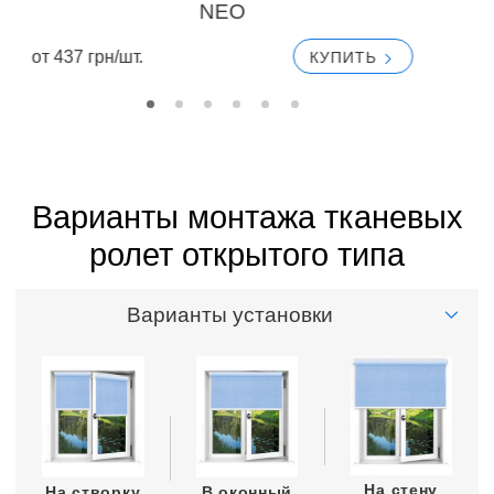
NEO
от
от 437 грн/шт.
КУПИТЬ
Варианты монтажа тканевых
ролет открытого типа
Варианты установки
На стену
На створку
В оконный