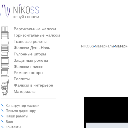
Вертикальные жалюзи
Горизонтальные жалюзи
Тканевые ролеты
NIKOSS
Материалы
Матери
Жалюзи День-Ночь
Рулонные шторы
Защитные ролеты
Жалюзи плиссе
Римские шторы
Роллеты
Жалюзи в интерьере
Материалы
Конструктор жалюзи
Письмо директору
Наши работы
Блог
Контакты