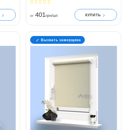
401
Ь
КУПИТЬ
грн/шт.
от
Вызвать замерщика