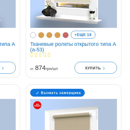
+ЕЩЕ 18
типа A
Тканевые ролеты открытого типа A
(a-53)
874
Ь
КУПИТЬ
грн/шт.
от
Вызвать замерщика