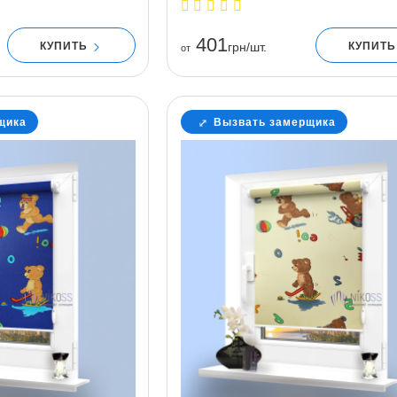
401
КУПИТЬ
КУПИТ
грн/шт.
от
щика
Вызвать замерщика