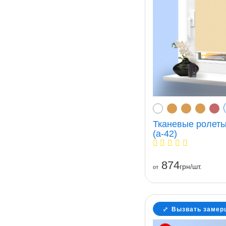
Тканевые ролеты
(a-42)
874
грн/шт.
от
Вызвать замер