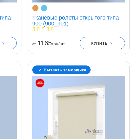
типа
Тканевые ролеты открытого типа
900 (900_901)
1165
Ь
КУПИТЬ
грн/шт.
от
Вызвать замерщика