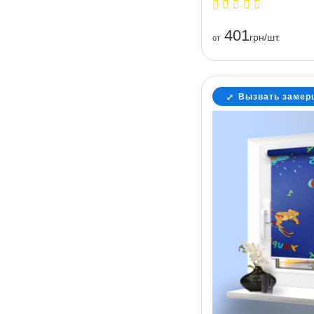
401
грн/шт.
от
Вызвать замер