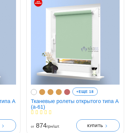
+ЕЩЕ 18
типа A
Тканевые ролеты открытого типа A
(a-61)
874
Ь
КУПИТЬ
грн/шт.
от