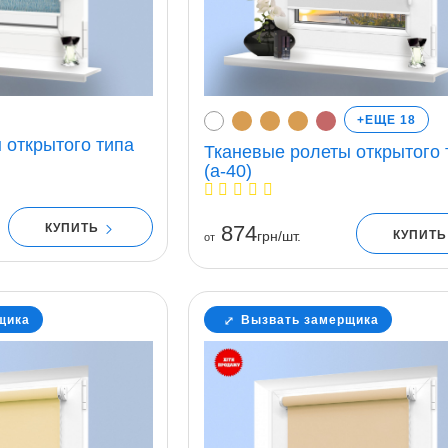
+ЕЩЕ 18
 открытого типа
Тканевые ролеты открытого 
(a-40)
874
КУПИТЬ
КУПИТ
грн/шт.
от
щика
Вызвать замерщика